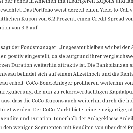
t der Fonds in Anleihen mit niedrigeren Kupons und lä
wichtet. Das Portfolio weist derzeit einen Yield-to-Call v
ttlichen Kupon von 6,2 Prozent, einen Credit Spread vo
tion von 3,6 auf.
sagt der Fondsmanager: „Insgesamt bleiben wir bei der 
en positiv eingestellt, da sie aufgrund ihrer vergleichs
zen Duration weiterhin attraktiv ist. Die Bankbilanzen s
lniveau befindet sich auf einem Allzeithoch und die Rentab
veau erholt. CoCo-Bond-Anleger profitieren weiterhin vo
nregulierung, die nun zu rekordverdächtigen Kapitalpuf
aus, dass die CoCo-Kupons auch weiterhin durch die h
tützt werden. Der CoCo-Markt bietet eine einzigartige, at
Rendite und Duration. Innerhalb der Anlageklasse Anle
u den wenigen Segmenten mit Renditen von über drei Pr