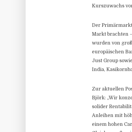
Kurszuwachs von
Der Primärmarkt 
Markt brachten –
wurden von groß
europäischen Ban
Just Group sowi
India, Kasikornb
Zur aktuellen Po
Björk: „Wir konz
solider Rentabili
Anleihen mit höh
einem hohen Carr