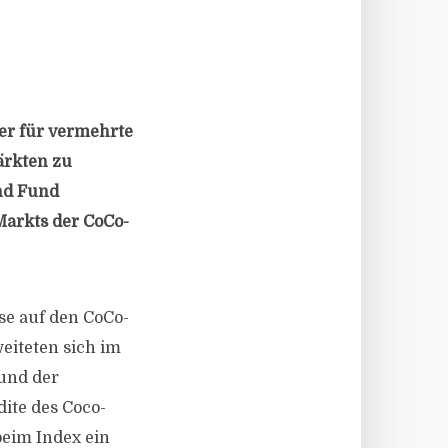
er für vermehrte
ärkten zu
ond Fund
Markts der CoCo-
ise auf den CoCo-
eiteten sich im
rund der
ite des Coco-
beim Index ein