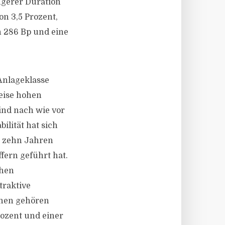
ngerer Duration
on 3,5 Prozent,
n 286 Bp und eine
Anlageklasse
weise hohen
ind nach wie vor
ilität hat sich
n zehn Jahren
fern geführt hat.
ohen
traktive
ihen gehören
ozent und einer