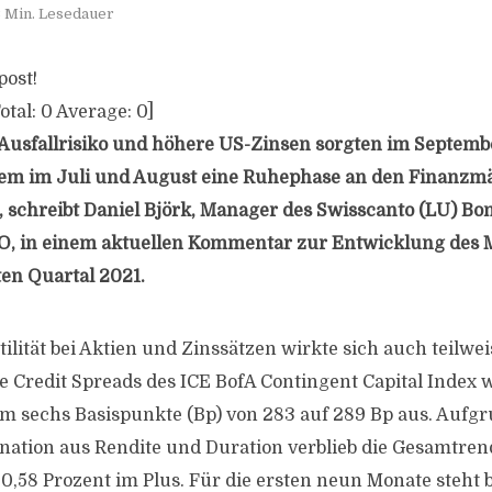
 Min. Lesedauer
post!
otal:
0
Average:
0
]
Ausfallrisiko und höhere US-Zinsen sorgten im Septemb
hdem im Juli und August eine Ruhephase an den Finanzm
 schreibt Daniel Björk, Manager des Swisscanto (LU) B
O, in einem aktuellen Kommentar zur Entwicklung des 
ten Quartal 2021.
tilität bei Aktien und Zinssätzen wirkte sich auch teilwe
e Credit Spreads des ICE BofA Contingent Capital Index w
um sechs Basispunkte (Bp) von 283 auf 289 Bp aus. Aufg
ation aus Rendite und Duration verblieb die Gesamtrend
 0,58 Prozent im Plus. Für die ersten neun Monate steht 