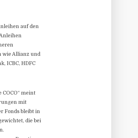
nleihen auf den
-Anleihen
ineren
 wie Allianz und
nk, ICBC, HDFC
le COCO“ meint
erungen mit
r Fonds bleibt in
wichtet, die bei
n.