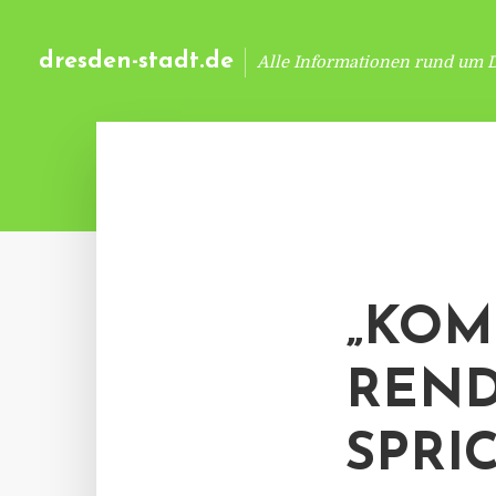
dresden-stadt.de
Alle Informationen rund um 
„KOM
REND
SPRI