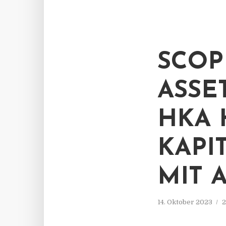
SCOP
ASSE
HKA 
KAPI
MIT A
14. Oktober 2023
2