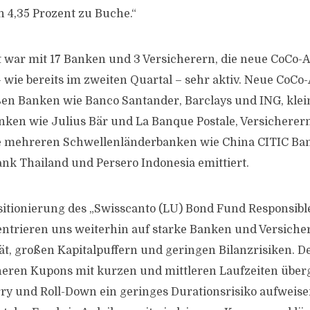
 4,35 Prozent zu Buche.“
war mit 17 Banken und 3 Versicherern, die neue CoCo-A
 wie bereits im zweiten Quartal – sehr aktiv. Neue CoCo
en Banken wie Banco Santander, Barclays und ING, kle
ken wie Julius Bär und La Banque Postale, Versicherern
e mehreren Schwellenländerbanken wie China CITIC Ba
ank Thailand und Persero Indonesia emittiert.
sitionierung des „Swisscanto (LU) Bond Fund Responsib
entrieren uns weiterhin auf starke Banken und Versich
tät, großen Kapitalpuffern und geringen Bilanzrisiken. De
eren Kupons mit kurzen und mittleren Laufzeiten überge
y und Roll-Down ein geringes Durationsrisiko aufweise