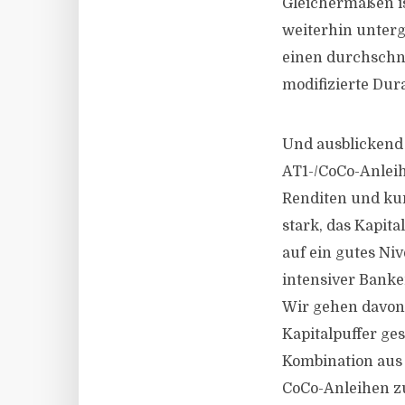
Gleichermaßen is
weiterhin unterge
einen durchschni
modifizierte Dura
Und ausblickend 
AT1-/CoCo-Anleih
Renditen und kur
stark, das Kapita
auf ein gutes Ni
intensiver Banke
Wir gehen davon 
Kapitalpuffer ges
Kombination aus 
CoCo-Anleihen z