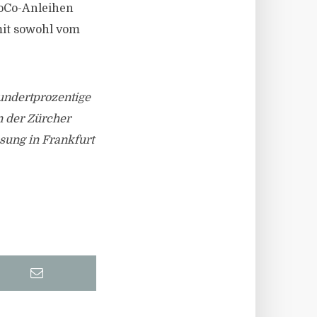
CoCo-Anleihen
mit sowohl vom
undertprozentige
n der Zürcher
sung in Frankfurt