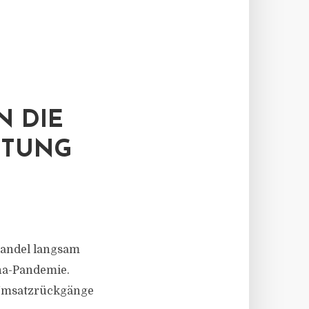
N DIE
ETUNG
handel langsam
na-Pandemie.
 Umsatzrückgänge