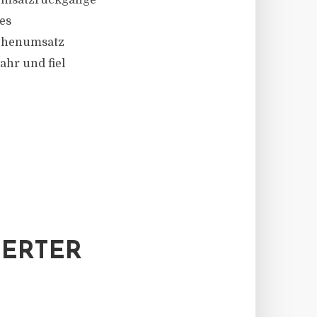
 Umsatzrückgänge
es
lächenumsatz
ahr und fiel
HERTER