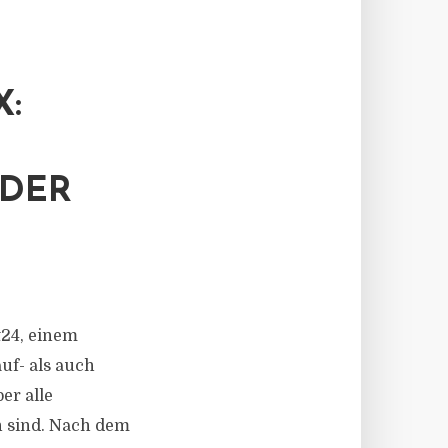
:
EDER
24, einem
uf- als auch
er alle
n sind. Nach dem