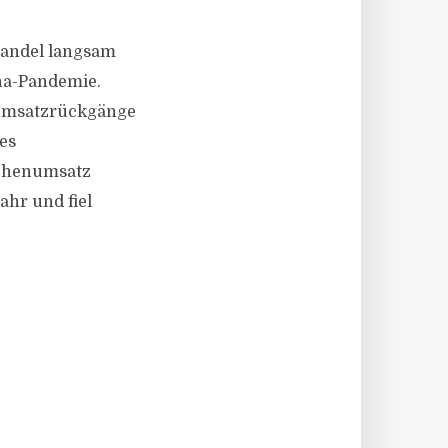
handel langsam
na-Pandemie.
 Umsatzrückgänge
es
lächenumsatz
ahr und fiel