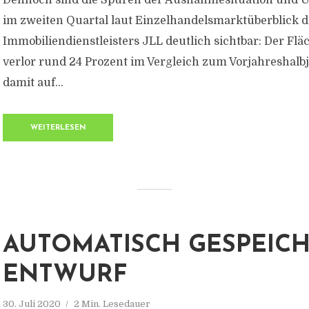
Dennoch sind die Spuren der Ausnahmesituation und
im zweiten Quartal laut Einzelhandelsmarktüberblick d
Immobiliendienstleisters JLL deutlich sichtbar: Der F
verlor rund 24 Prozent im Vergleich zum Vorjahreshalbj
damit auf...
WEITERLESEN
AUTOMATISCH GESPEIC
ENTWURF
30. Juli 2020
2 Min. Lesedauer