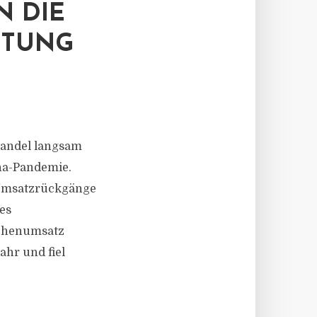
N DIE
ETUNG
handel langsam
na-Pandemie.
 Umsatzrückgänge
es
lächenumsatz
ahr und fiel