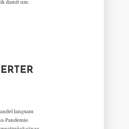
ik damit um.
HERTER
handel langsam
na-Pandemie.