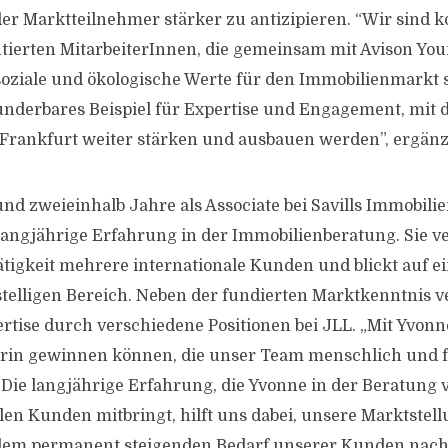
der Marktteilnehmer stärker zu antizipieren. “Wir sind k
tierten MitarbeiterInnen, die gemeinsam mit Avison Yo
 soziale und ökologische Werte für den Immobilienmarkt 
underbares Beispiel für Expertise und Engagement, mit 
 Frankfurt weiter stärken und ausbauen werden”, ergänz
und zweieinhalb Jahre als Associate bei Savills Immobili
r langjährige Erfahrung in der Immobilienberatung. Sie v
ätigkeit mehrere internationale Kunden und blickt auf e
telligen Bereich. Neben der fundierten Marktkenntnis v
ertise durch verschiedene Positionen bei JLL. „Mit Yvonn
erin gewinnen können, die unser Team menschlich und f
 Die langjährige Erfahrung, die Yvonne in der Beratung 
len Kunden mitbringt, hilft uns dabei, unsere Marktstell
dem permanent steigenden Bedarf unserer Kunden nach 