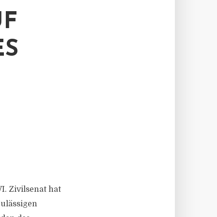
UF
ES
. Zivilsenat hat
zulässigen