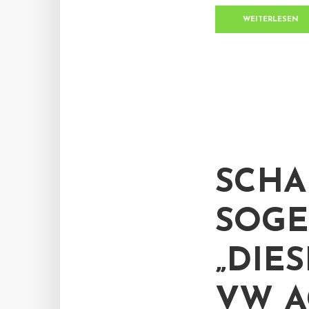
WEITERLESEN
SCHA
SOG
„DIE
VW A