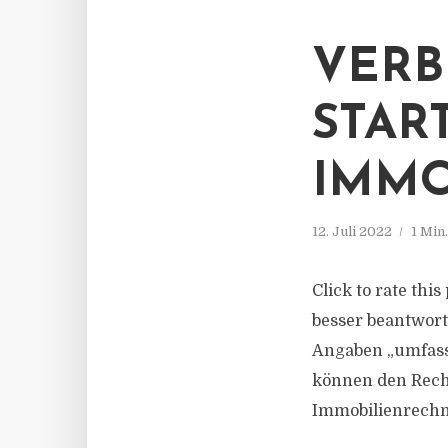
VERB
STAR
IMMO
12. Juli 2022
1 Min
Click to rate thi
besser beantwort
Angaben „umfass
können den Rech
Immobilienrechne