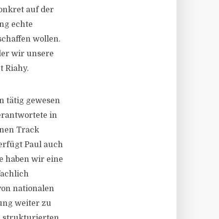
onkret auf der
ung echte
schaffen wollen.
der wir unsere
t Riahy.
en tätig gewesen
erantwortete in
inen Track
erfügt Paul auch
e haben wir eine
achlich
von nationalen
ung weiter zu
strukturierten