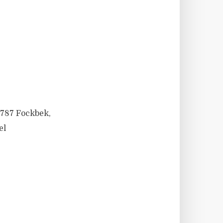
4787 Fockbek,
el