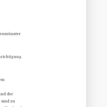
 Neumünster
hrichtigung.
dem
und der
 sind zu