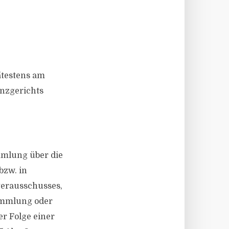
ätestens am
enzgerichts
mmlung über die
bzw. in
gerausschusses,
sammlung oder
er Folge einer