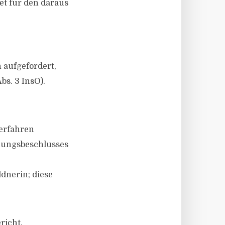
et für den daraus
 aufgefordert,
bs. 3 InsO).
Verfahren
nungsbeschlusses
dnerin; diese
richt.