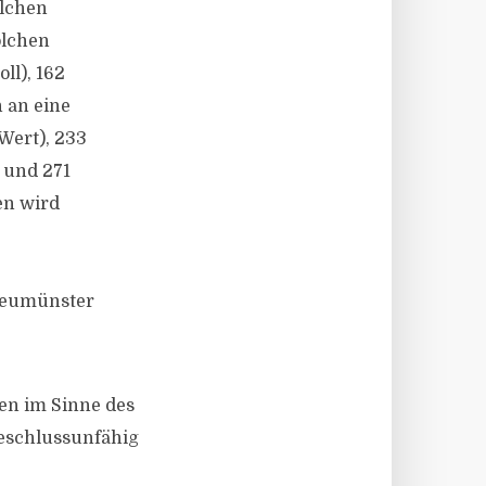
olchen
olchen
ll), 162
 an eine
Wert), 233
 und 271
en wird
 Neumünster
n im Sinne des
beschlussunfähig