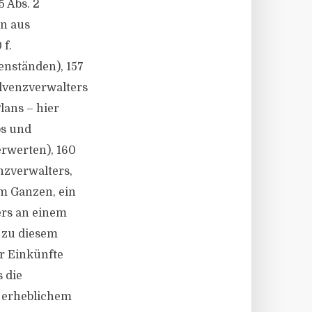
5 Abs. 2
en aus
 f.
enständen), 157
lvenzverwalters
lans – hier
bs und
rwerten), 160
zverwalters,
m Ganzen, ein
ers an einem
 zu diesem
r Einkünfte
 die
t erheblichem