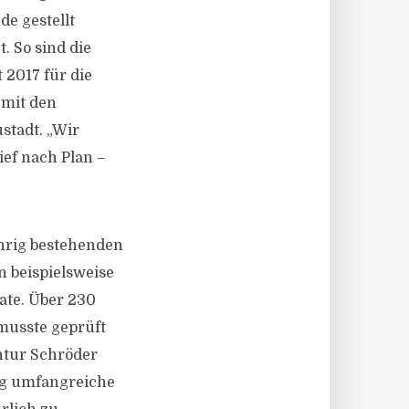
de gestellt
. So sind die
 2017 für die
 mit den
stadt. „Wir
ief nach Plan –
hrig bestehenden
 beispielsweise
ate. Über 230
 musste geprüft
entur Schröder
rtig umfangreiche