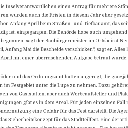
 die Inselverantwortlichen einen Antrag für mehrere Stän
en wurden auch die Fristen in diesem Jahr eher gesetzt
n Anfang April beim Straßen- und Tiefbauamt, das seit
dig ist, eingegangen. Die Behörde habe auch umgehend
egonnen, sagt der Baubürgermeister im Ortsbeirat Neu
l, Anfang Mai die Bescheide verschicken“, sagt er. Alles l
e April mit einer überraschenden Aufgabe betraut wurde.
röder und das Ordnungsamt hatten angeregt, die ganzjä
 im Festgebiet unter die Lupe zu nehmen. Dazu gehören
n von Gaststätten, aber auch Werbeaufsteller und Plak
igungen gibt es in dem Areal. Für jeden einzelnen Fall
ondernutzung eine Gefahr für das Fest darstellt. Die Ag
6 das Sicherheitskonzept für das Stadtteilfest. Eine dera