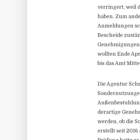
verringert, weil
haben. Zum ander
Anmeldungen scho
Bescheide zustän
Genehmigungen b
wollten Ende Apri
bis das Amt Mitt
Die Agentur Sch
Sondernutzungen
Außenbestuhlunge
derartige Genehm
werden, ob die S
erstellt seit 201