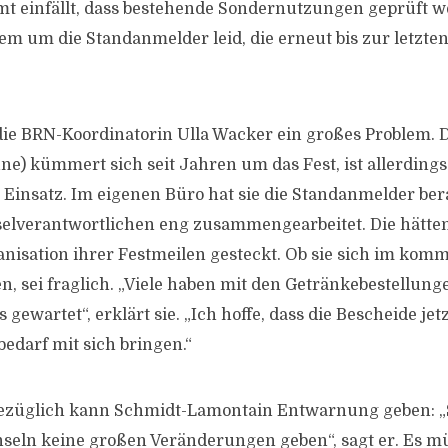
 einfällt, dass bestehende Sondernutzungen geprüft w
llem um die Standanmelder leid, die erneut bis zur letzt
 die BRN-Koordinatorin Ulla Wacker ein großes Problem. 
ne) kümmert sich seit Jahren um das Fest, ist allerdings
 Einsatz. Im eigenen Büro hat sie die Standanmelder ber
selverantwortlichen eng zusammengearbeitet. Die hätten
ganisation ihrer Festmeilen gesteckt. Ob sie sich im ko
n, sei fraglich. „Viele haben mit den Getränkebestellun
gewartet“, erklärt sie. „Ich hoffe, dass die Bescheide jet
darf mit sich bringen.“
ezüglich kann Schmidt-Lamontain Entwarnung geben: „S
Inseln keine großen Veränderungen geben“, sagt er. Es m