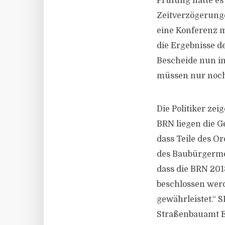
Prüfung hatte es 
Zeitverzögerunge
eine Konferenz 
die Ergebnisse d
Bescheide nun i
müssen nur noch
Die Politiker zei
BRN liegen die 
dass Teile des O
des Baubürgermeis
dass die BRN 201
beschlossen werd
gewährleistet.“ S
Straßenbauamt En