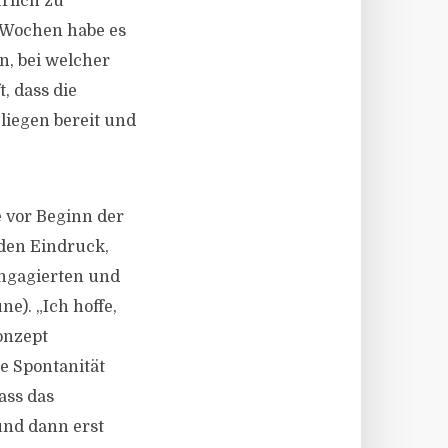
rlich zu
 Wochen habe es
, bei welcher
, dass die
iegen bereit und
e vor Beginn der
den Eindruck,
Engagierten und
e). „Ich hoffe,
onzept
e Spontanität
ass das
und dann erst