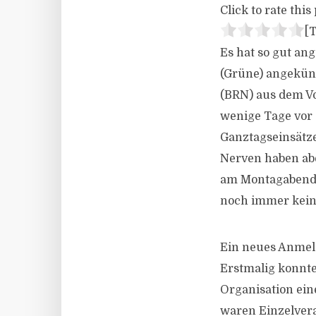
Click to rate this 
[T
Es hat so gut a
(Grüne) angekünd
(BRN) aus dem Vo
wenige Tage vor 
Ganztagseinsätz
Nerven haben abe
am Montagabend g
noch immer kein
Ein neues Anmeld
Erstmalig konnte
Organisation ei
waren Einzelvera