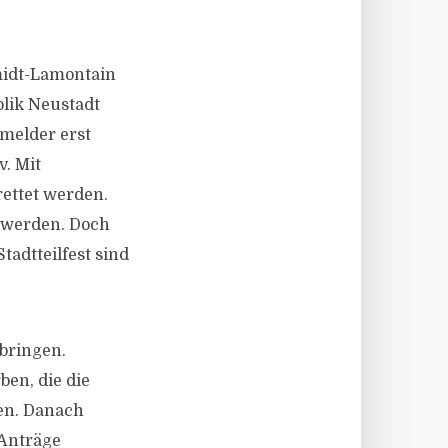
midt-Lamontain
lik Neustadt
nmelder erst
. Mit
ettet werden.
t werden. Doch
adtteilfest sind
 bringen.
en, die die
en. Danach
 Anträge