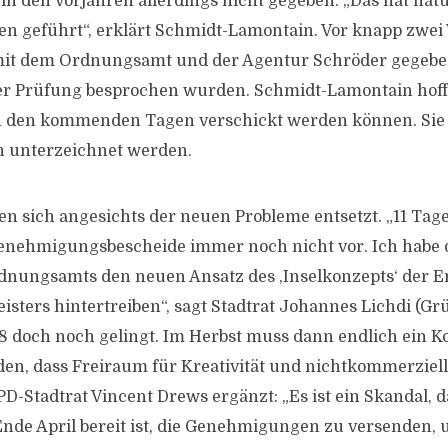
in den Vorjahren allerdings nicht gegeben. „Das hat natü
n geführt“, erklärt Schmidt-Lamontain. Vor knapp zwei
mit dem Ordnungsamt und der Agentur Schröder gegeben
er Prüfung besprochen wurden. Schmidt-Lamontain hofft
n den kommenden Tagen verschickt werden können. Sie l
 unterzeichnet werden.
gen sich angesichts der neuen Probleme entsetzt. „11 Tag
Genehmigungsbescheide immer noch nicht vor. Ich habe 
rdnungsamts den neuen Ansatz des ‚Inselkonzepts‘ der 
ters hintertreiben“, sagt Stadtrat Johannes Lichdi (Grün
8 doch noch gelingt. Im Herbst muss dann endlich ein K
en, dass Freiraum für Kreativität und nichtkommerziell
PD-Stadtrat Vincent Drews ergänzt: „Es ist ein Skandal, d
de April bereit ist, die Genehmigungen zu versenden, 