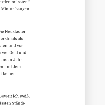
erden müssten.“
en Minute bangen
Die Neustädter
 erstmals als
aten und vor
 viel Geld und
mmenden Jahr
gen und dem
zt keinen
oweit ich weiß,
üssten Stände