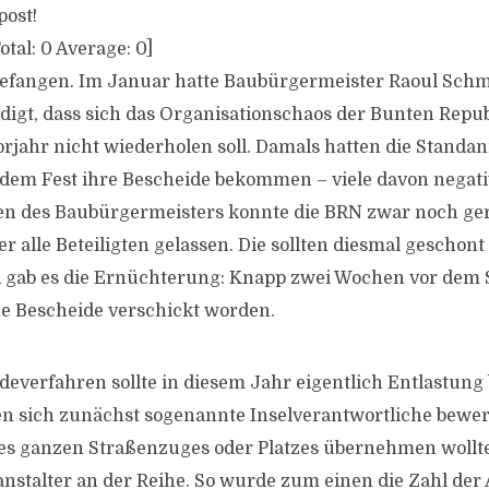
post!
otal:
0
Average:
0
]
ngefangen. Im Januar hatte Baubürgermeister Raoul Sch
igt, dass sich das Organisationschaos der Bunten Repub
rjahr nicht wiederholen soll. Damals hatten die Standa
dem Fest ihre Bescheide bekommen – viele davon negativ
en des Baubürgermeisters konnte die BRN zwar noch ger
r alle Beteiligten gelassen. Die sollten diesmal geschon
ab es die Ernüchterung: Knapp zwei Wochen vor dem St
e Bescheide verschickt worden.
everfahren sollte in diesem Jahr eigentlich Entlastung
n sich zunächst sogenannte Inselverantwortliche bewerb
nes ganzen Straßenzuges oder Platzes übernehmen wollt
nstalter an der Reihe. So wurde zum einen die Zahl der