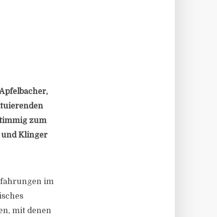
 Apfelbacher,
ituierenden
stimmig zum
r und Klinger
Erfahrungen im
isches
en, mit denen