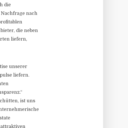
h die
, Nachfrage nach
ofitablen
bieter, die neben
ten liefern,
tise unserer
ulse liefern.
nten
nsparenz.“
chütten, ist uns
 unternehmerische
state
attraktiven