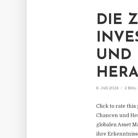
DIE 
INVE
UND
HER
8. Juli 2024
2 Min.
Click to rate thi
Chancen und Her
globalen Asset M
ihre Erkenntniss