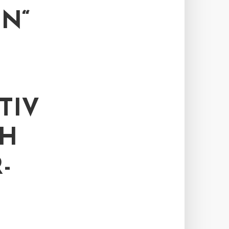
N“
TIV
CH
-