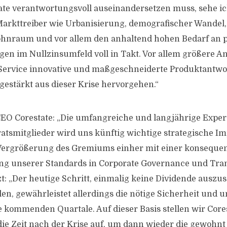
ate verantwortungsvoll auseinandersetzen muss, sehe ic
arkttreiber wie Urbanisierung, demografischer Wandel
nraum und vor allem den anhaltend hohen Bedarf an pr
en im Nullzinsumfeld voll in Takt. Vor allem größere An
Service innovative und maßgeschneiderte Produktantwor
gestärkt aus dieser Krise hervorgehen.“
CEO Corestate: „Die umfangreiche und langjährige Exper
atsmitglieder wird uns künftig wichtige strategische Imp
Vergrößerung des Gremiums einher mit einer konseque
ng unserer Standards in Corporate Governance und Tra
t: „Der heutige Schritt, einmalig keine Dividende auszus
llen, gewährleistet allerdings die nötige Sicherheit und
die kommenden Quartale. Auf dieser Basis stellen wir Core
die Zeit nach der Krise auf, um dann wieder die gewohnt 