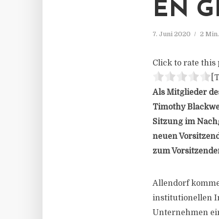
EN G
7. Juni 2020
2 Min
Click to rate this 
[T
Als Mitglieder de
Timothy Blackwel
Sitzung im Nach
neuen Vorsitzend
zum Vorsitzende
Allendorf kommen
institutionellen
Unternehmen ein