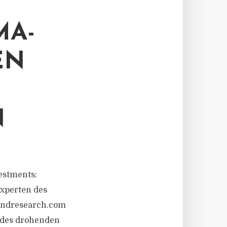
MA-
EN
N
vestments:
xperten des
fundresearch.com
s des drohenden