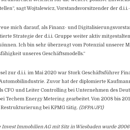
len“, sagt Wojtalewicz, Vorstandsvorsitzender der d.i.i.
freue mich darauf, als Finanz- und Digitalisierungsvorsta
rte Strategie der d.i.i. Gruppe weiter aktiv mitgestalte
können. Ich bin sehr überzeugt vom Potenzial unserer M
fähigkeit unseres Geschäftsmodells.“
el zur d.i.i. im Mai 2020 war Stork Geschäftsführer Fin
r Automobilindustrie. Zuvor hat der diplomierte Kaufm
ls CFO und Leiter Controlling bei Unternehmen des Deu
ei Techem Energy Metering gearbeitet. Von 2008 bis 20
 Restrukturierung bei KPMG tätig.
(DFPA/JF1)
he Invest Immobilien AG mit Sitz in Wiesbaden wurde 2006