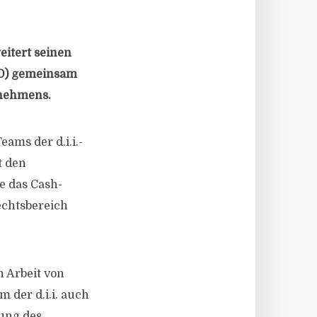
eitert seinen
CFO) gemeinsam
rnehmens.
ams der d.i.i.-
t den
e das Cash-
echtsbereich
n Arbeit von
 der d.i.i. auch
lung des