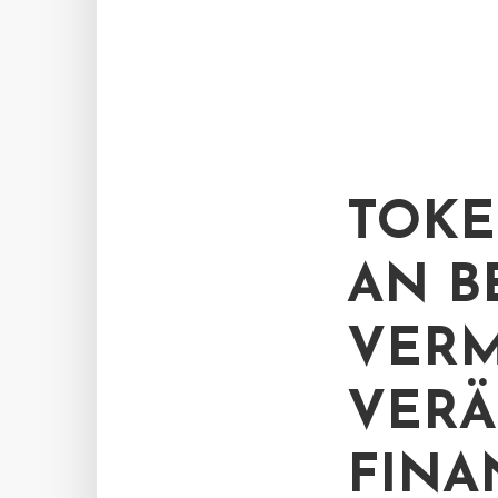
TOKE
AN B
VER
VERÄ
FINA