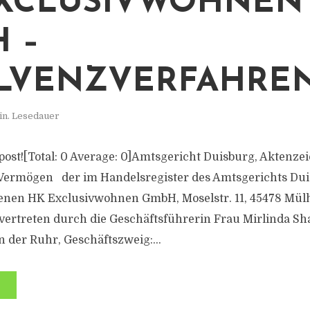
XCLUSIVWOHNEN
 –
LVENZVERFAHRE
in. Lesedauer
s post![Total: 0 Average: 0]Amtsgericht Duisburg, Aktenze
Vermögen der im Handelsregister des Amtsgerichts Du
enen HK Exclusivwohnen GmbH, Moselstr. 11, 45478 Mül
vertreten durch die Geschäftsführerin Frau Mirlinda Shala
 der Ruhr, Geschäftszweig:...