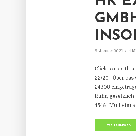
HK E
GMBH
INSO
5. Januar 2021
4 M
Click to rate thi
22/20 Über das 
24300 eingetrag
Ruhr, gesetzlich 
45481 Mülheim an
WEITERLESEN