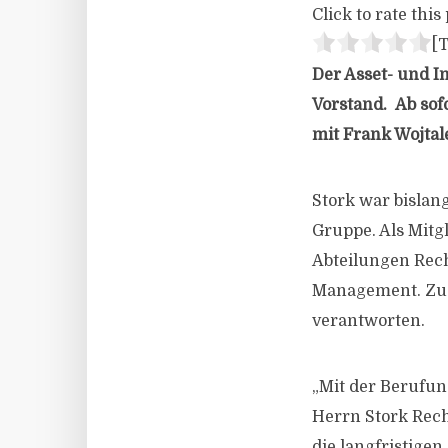
Click to rate this 
[T
Der Asset- und I
Vorstand. Ab sofo
mit Frank Wojtal
Stork war bislan
Gruppe. Als Mitg
Abteilungen Rec
Management. Zude
verantworten.
„Mit der Berufun
Herrn Stork Rech
die langfristigen