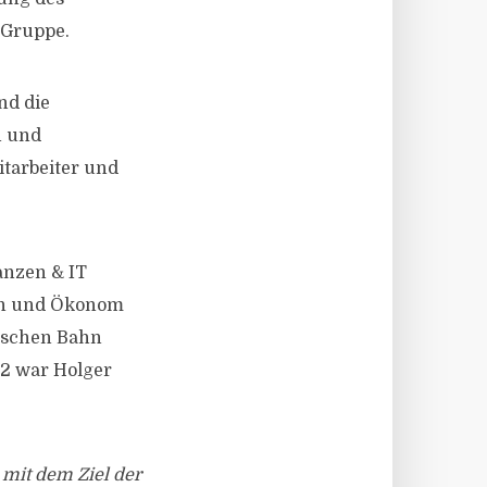
-Gruppe.
nd die
n und
itarbeiter und
anzen & IT
ann und Ökonom
tschen Bahn
12 war Holger
 mit dem Ziel der