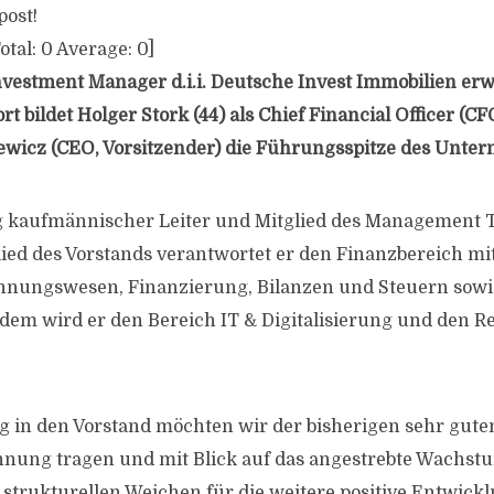
post!
otal:
0
Average:
0
]
nvestment Manager d.i.i. Deutsche Invest Immobilien erw
rt bildet Holger Stork (44) als Chief Financial Officer (
ewicz (CEO, Vorsitzender) die Führungsspitze des Unte
g kaufmännischer Leiter und Mitglied des Management Te
lied des Vorstands verantwortet er den Finanzbereich mi
hnungswesen, Finanzierung, Bilanzen und Steuern sowi
m wird er den Bereich IT & Digitalisierung und den R
g in den Vorstand möchten wir der bisherigen sehr gute
nung tragen und mit Blick auf das angestrebte Wachstum
, strukturellen Weichen für die weitere positive Entwick