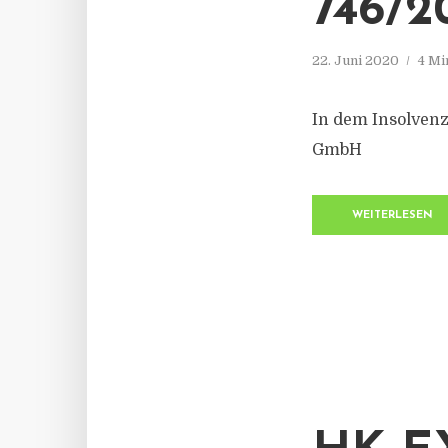
746/2
22. Juni 2020
4 Mi
In dem Insolven
GmbH
WEITERLESEN