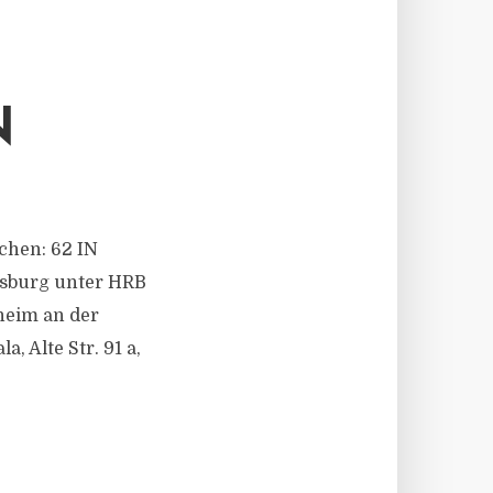
N
ichen: 62 IN
isburg unter HRB
heim an der
, Alte Str. 91 a,