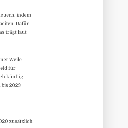
steuern, indem
beiten. Dafür
s trägt laut
iner Weile
eld für
ch künftig
d bis 2023
020 zusätzlich