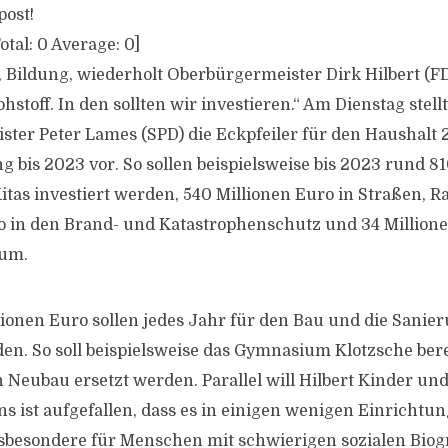
post!
otal:
0
Average:
0
]
 Bildung, wiederholt Oberbürgermeister Dirk Hilbert (FDP
hstoff. In den sollten wir investieren.“ Am Dienstag stel
ter Peter Lames (SPD) die Eckpfeiler für den Haushalt
g bis 2023 vor. So sollen beispielsweise bis 2023 rund 8
itas investiert werden, 540 Millionen Euro in Straßen, 
o in den Brand- und Katastrophenschutz und 34 Millione
kum.
lionen Euro sollen jedes Jahr für den Bau und die Sanie
n. So soll beispielsweise das Gymnasium Klotzsche berei
 Neubau ersetzt werden. Parallel will Hilbert Kinder un
s ist aufgefallen, dass es in einigen wenigen Einrichtun
nsbesondere für Menschen mit schwierigen sozialen Biogr