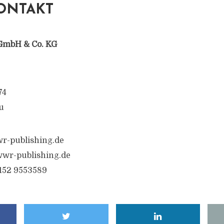
ONTAKT
GmbH & Co. KG
74
u
r-publishing.de
wr-publishing.de
6152 9553589