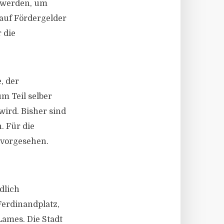
t werden, um
auf Fördergelder
 die
, der
m Teil selber
ird. Bisher sind
. Für die
 vorgesehen.
dlich
Ferdinandplatz,
Lames. Die Stadt