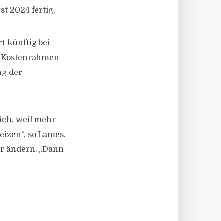
t 2024 fertig.
t künftig bei
d Kostenrahmen
ng der
ich, weil mehr
eizen“, so Lames.
er ändern. „Dann