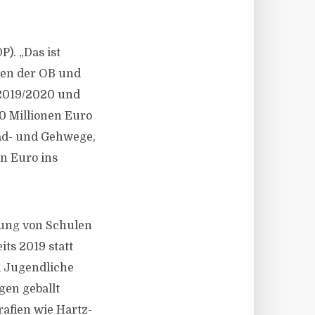
). „Das ist
lten der OB und
 2019/2020 und
10 Millionen Euro
Rad- und Gehwege,
n Euro ins
rung von Schulen
ts 2019 statt
d Jugendliche
gen geballt
afien wie Hartz-