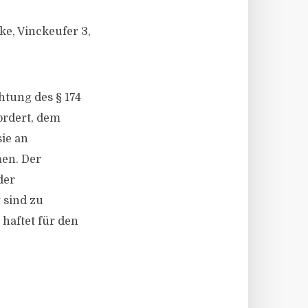
e, Vinckeufer 3,
htung des § 174
ordert, dem
ie an
en. Der
der
 sind zu
 haftet für den