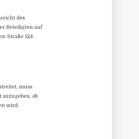
ericht des
r Beteiligten auf
en-Straße 124-
treitet, muss
t anzugeben, ob
en wird.