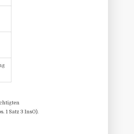
ng
chtigten
s. 1 Satz 3 InsO).