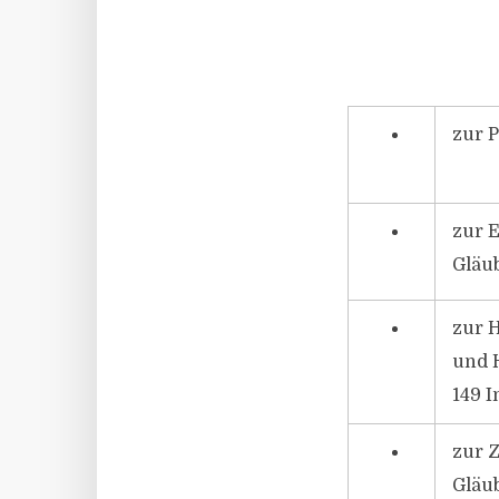
zur P
zur 
Gläub
zur 
und H
149 I
zur 
Gläub