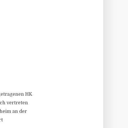
ngetragenen HK
ch vertreten
lheim an der
rt