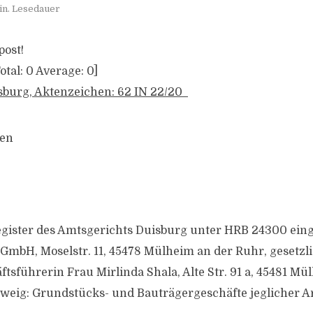
in. Lesedauer
post!
otal:
0
Average:
0
]
sburg, Aktenzeichen: 62 IN 22/20
gen
egister des Amtsgerichts Duisburg unter HRB 24300 ei
mbH, Moselstr. 11, 45478 Mülheim an der Ruhr, gesetzli
tsführerin Frau Mirlinda Shala, Alte Str. 91 a, 45481 Mü
weig: Grundstücks- und Bauträgergeschäfte jeglicher A