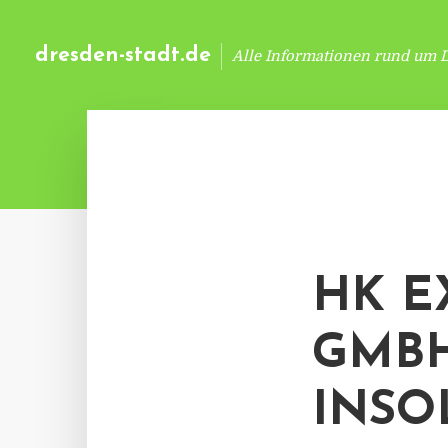
dresden-stadt.de
Alle Informationen rund um 
HK E
GMBH
INSO