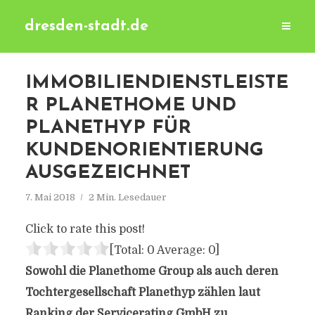
dresden-stadt.de
IMMOBILIENDIENSTLEISTE
R PLANETHOME UND
PLANETHYP FÜR
KUNDENORIENTIERUNG
AUSGEZEICHNET
7. Mai 2018
2 Min. Lesedauer
Click to rate this post!
[Total:
0
Average:
0
]
Sowohl die Planethome Group als auch deren
Tochtergesellschaft Planethyp zählen laut
Ranking der Servicerating GmbH zu