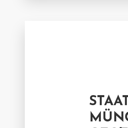
STAA
MÜNC