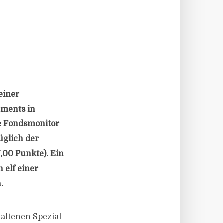
einer
ements in
e Fondsmonitor
üglich der
,00 Punkte). Ein
 elf einer
.
altenen Spezial-