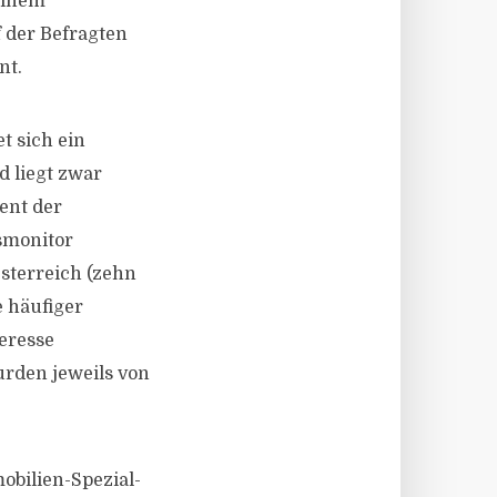
einem
 der Befragten
nt.
t sich ein
 liegt zwar
ent der
smonitor
sterreich (zehn
e häufiger
eresse
urden jeweils von
bilien-Spezial-