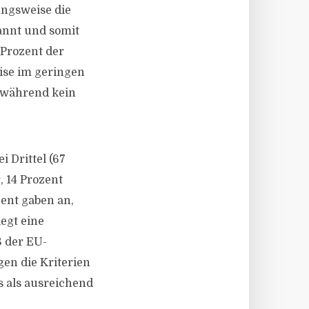
ungsweise die
annt und somit
 Prozent der
ise im geringen
 während kein
 Drittel (67
, 14 Prozent
ent gaben an,
legt eine
8 der EU-
en die Kriterien
s als ausreichend