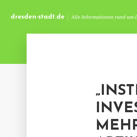
dresden-stadt.de
Alle Informationen rund um 
„INS
INVE
MEHR