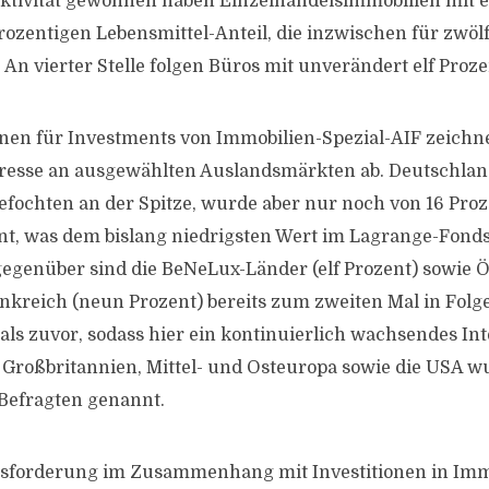
aktivität gewonnen haben Einzelhandelsimmobilien mit 
ozentigen Lebensmittel-Anteil, die inzwischen für zwölf
An vierter Stelle folgen Büros mit unverändert elf Proze
onen für Investments von Immobilien-Spezial-AIF zeichne
resse an ausgewählten Auslandsmärkten ab. Deutschland
fochten an der Spitze, wurde aber nur noch von 16 Proz
nt, was dem bislang niedrigsten Wert im Lagrange-Fond
egenüber sind die BeNeLux-Länder (elf Prozent) sowie Ö
nkreich (neun Prozent) bereits zum zweiten Mal in Folg
ls zuvor, sodass hier ein kontinuierlich wachsendes Int
Großbritannien, Mittel- und Osteuropa sowie die USA w
 Befragten genannt.
usforderung im Zusammenhang mit Investitionen in Immo