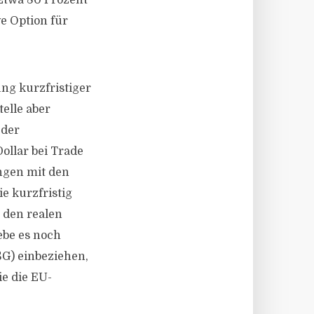
 Etwa 80 Prozent
ve Option für
ng kurzfristiger
elle aber
 der
ollar bei Trade
ngen mit den
e kurzfristig
 den realen
be es noch
SG) einbeziehen,
ie die EU-