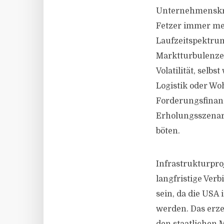
Unternehmenskred
Fetzer immer me
Laufzeitspektrum
Marktturbulenzen
Volatilität, sel
Logistik oder Wo
Forderungsfinanz
Erholungsszenari
böten.
Infrastrukturpro
langfristige Verb
sein, da die USA 
werden. Das erz