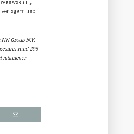
 Greenwashing
h verlagern und
n NN Group N.V.
sgesamt rund 298
ivatanleger