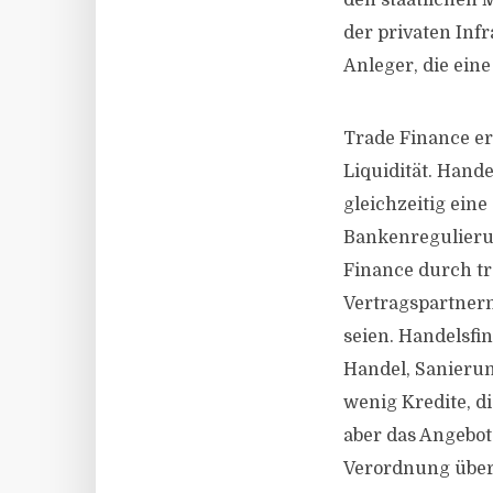
den staatlichen 
der privaten Infr
Anleger, die eine
Trade Finance er
Liquidität. Hande
gleichzeitig ein
Bankenregulierun
Finance durch t
Vertragspartnern 
seien. Handelsfi
Handel, Sanieru
wenig Kredite, d
aber das Angebot
Verordnung über