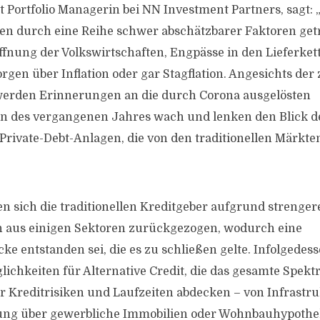
nt Portfolio Managerin bei NN Investment Partners, sagt: 
n durch eine Reihe schwer abschätzbarer Faktoren get
ffnung der Volkswirtschaften, Engpässe in den Lieferket
orgen über Inflation oder gar Stagflation. Angesichts d
 werden Erinnerungen an die durch Corona ausgelösten
n des vergangenen Jahres wach und lenken den Blick de
n Private-Debt-Anlagen, die von den traditionellen Märkt
en sich die traditionellen Kreditgeber aufgrund strenger
n aus einigen Sektoren zurückgezogen, wodurch eine
e entstanden sei, die es zu schließen gelte. Infolgedess
chkeiten für Alternative Credit, die das gesamte Spek
r Kreditrisiken und Laufzeiten abdecken – von Infrastru
rung über gewerbliche Immobilien oder Wohnbauhypothek