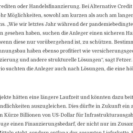
iten oder Handelsfinanzierung. Bei Alternative Credit b
hr Möglichkeiten, sowohl am kurzen als auch am lange
s. „Wie wir letztes Jahr während der pandemiebedingt
 gesehen haben, suchen die Anleger einen sicheren Haf
bst wenn diese nur vorübergehend ist, zu schützen. Besti
hnungsbau haben ebenso profitiert wie versicherungsge
ierung und andere strukturelle Lösungen“, sagt Fetzer.
o suchten die Anleger auch nach Lösungen, die eine hö
jekte hätten eine längere Laufzeit und könnten dazu bei
indlichkeiten auszugleichen. Dies dürfte in Zukunft ein a
in Kürze Billionen von US-Dollar für Infrastrukturausgab
euge einen Finanzierungsbedarf, der nicht nur im Zus