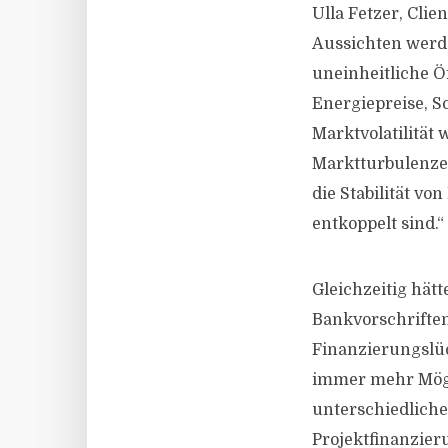
Ulla Fetzer, Clie
Aussichten werde
uneinheitliche Ö
Energiepreise, S
Marktvolatilität
Marktturbulenze
die Stabilität vo
entkoppelt sind.“
Gleichzeitig hätt
Bankvorschrifte
Finanzierungslück
immer mehr Mögli
unterschiedliche
Projektfinanzie