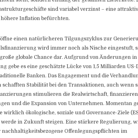
Mitteln steht, sondern entlang der gesamten Lieferkette.
astrukturgeschäfte sind variabel verzinst – eine attrakti
 höhere Inflation befürchten.
öffne einen natürlicheren Tilgungszyklus zur Generieru
lsfinanzierung wird immer noch als Nische eingestuft, st
e große globale Chance dar. Aufgrund von Änderungen in
g gebe es eine geschätzte Lücke von 1,5 Milliarden US-D
raditionelle Banken. Das Engagement und die Verhandlu
schafften Stabilität bei den Transaktionen, auch wenn si
nanzierungen stimulieren die Realwirtschaft, finanzieren
ngen und die Expansion von Unternehmen. Momentan ge
ie wirklich ökologische, soziale und Governance-Ziele (E
 werde in Zukunft steigen. Eine stärkere Regulierung, w
 nachhaltigkeitsbezogene Offenlegungspflichten im