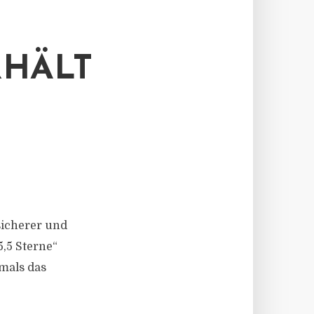
RHÄLT
N
sicherer und
,5 Sterne“
tmals das