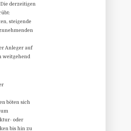
„Die derzeitigen
rübt:
ten, steigende
er zunehmenden
r Anleger auf
en weitgehend
er
en böten sich
trum
ktur- oder
en bis hin zu