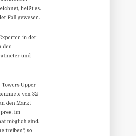
ichnet, heißt es.
der Fall gewesen.
Experten in der
n den
ratmeter und
ce Towers Upper
tzenmiete von 32
 an den Markt
pree, im
at möglich sind.
 treiben“, so