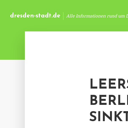
dresden-stadt.de
Alle Informationen rund um 
LEER
BERL
SINK