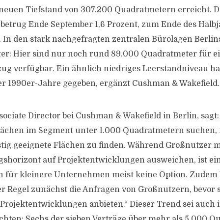
neuen Tiefstand von 307.200 Quadratmetern erreicht. D
betrug Ende September 1,6 Prozent, zum Ende des Halbj
 In den stark nachgefragten zentralen Bürolagen Berlins 
er: Hier sind nur noch rund 89.000 Quadratmeter für e
zug verfügbar. Ein ähnlich niedriges Leerstandniveau hab
er 1990er-Jahre gegeben, ergänzt Cushman & Wakefield.
sociate Director bei Cushman & Wakefield in Berlin, sagt
Flächen im Segment unter 1.000 Quadratmetern suchen, 
stig geeignete Flächen zu finden. Während Großnutzer 
shorizont auf Projektentwicklungen ausweichen, ist ein
 für kleinere Unternehmen meist keine Option. Zudem
r Regel zunächst die Anfragen von Großnutzern, bevor si
 Projektentwicklungen anbieten.“ Dieser Trend sei auch 
chten: Sechs der sieben Verträge über mehr als 5.000 