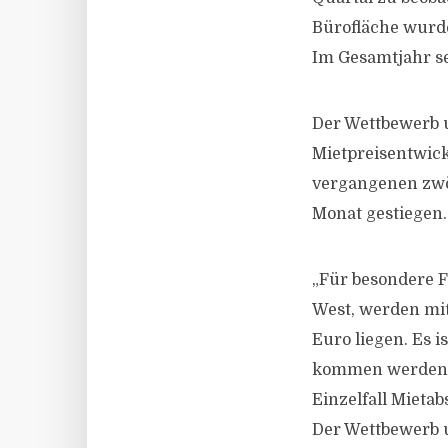
Bürofläche wurde
Im Gesamtjahr se
Der Wettbewerb u
Mietpreisentwick
vergangenen zwö
Monat gestiegen.
„Für besondere F
West, werden mit
Euro liegen. Es 
kommen werden, 
Einzelfall Mieta
Der Wettbewerb u