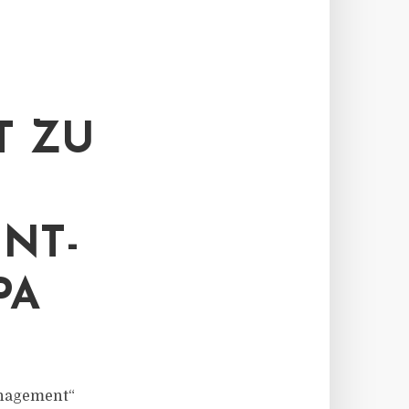
T ZU
NT-
PA
management“