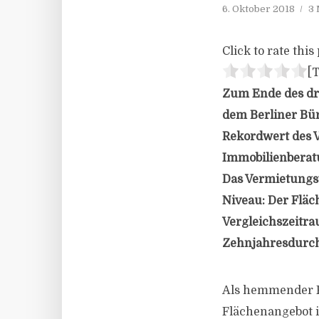
6. Oktober 2018
3 
Click to rate this 
[T
Zum Ende des dri
dem Berliner Bü
Rekordwert des V
Immobilienberatu
Das Vermietungsv
Niveau: Der Fläc
Vergleichszeitra
Zehnjahresdurch
Als hemmender F
Flächenangebot i