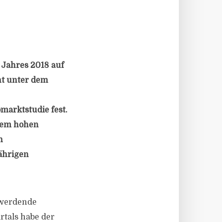
 Jahres 2018 auf
nt unter dem
marktstudie fest.
inem hohen
n
ährigen
 werdende
rtals habe der