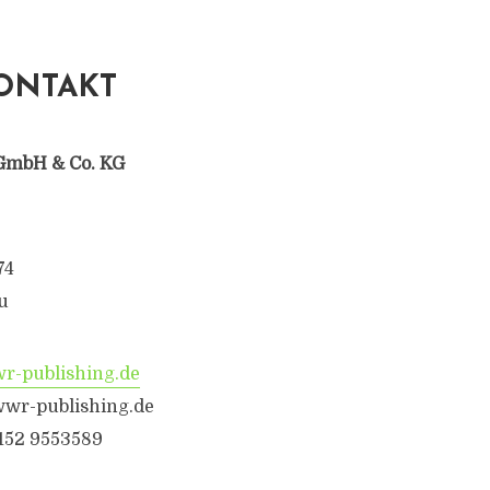
ONTAKT
GmbH & Co. KG
74
u
-publishing.de
wr-publishing.de
6152 9553589