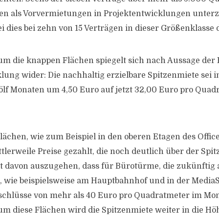
n als Vorvermietungen in Projektentwicklungen unterze
i dies bei zehn von 15 Verträgen in dieser Größenklasse 
m die knappen Flächen spiegelt sich nach Aussage der 
lung wider: Die nachhaltig erzielbare Spitzenmiete sei i
lf Monaten um 4,50 Euro auf jetzt 32,00 Euro pro Quad
lächen, wie zum Beispiel in den oberen Etagen des Offi
tlerweile Preise gezahlt, die noch deutlich über der Spi
ist davon auszugehen, dass für Bürotürme, die zukünftig
wie beispielsweise am Hauptbahnhof und in der MediaS
bschlüsse von mehr als 40 Euro pro Quadratmeter im Mon
m diese Flächen wird die Spitzenmiete weiter in die Höhe