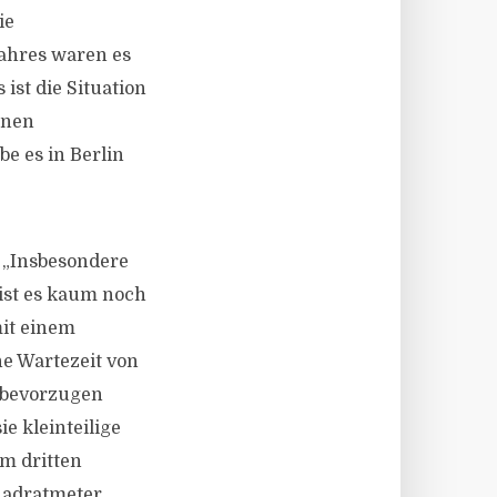
ie
ahres waren es
ist die Situation
inen
e es in Berlin
: „Insbesondere
ist es kaum noch
mit einem
e Wartezeit von
 bevorzugen
e kleinteilige
im dritten
Quadratmeter