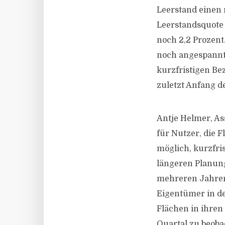
Leerstand einen 
Leerstandsquote 
noch 2,2 Prozent.
noch angespannt
kurzfristigen Be
zuletzt Anfang d
Antje Helmer, As
für Nutzer, die 
möglich, kurzfri
längeren Planung
mehreren Jahren
Eigentümer in de
Flächen in ihren
Quartal zu beoba