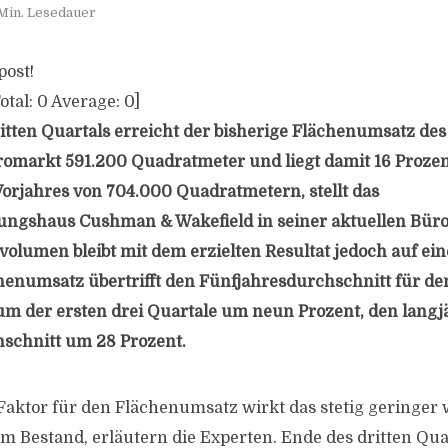
Min. Lesedauer
post!
otal:
0
Average:
0
]
tten Quartals erreicht der bisherige Flächenumsatz des
romarkt 591.200 Quadratmeter und liegt damit 16 Proze
orjahres von 704.000 Quadratmetern, stellt das
ngshaus Cushman & Wakefield in seiner aktuellen Büro
olumen bleibt mit dem erzielten Resultat jedoch auf e
henumsatz übertrifft den Fünfjahresdurchschnitt für de
um der ersten drei Quartale um neun Prozent, den langj
schnitt um 28 Prozent.
aktor für den Flächenumsatz wirkt das stetig geringer
m Bestand, erläutern die Experten. Ende des dritten Qua