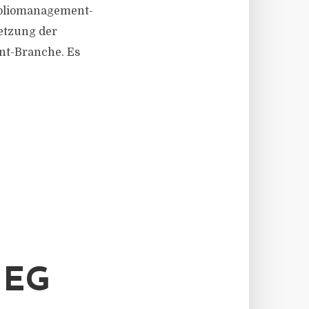
foliomanagement-
etzung der
ent-Branche. Es
IEG