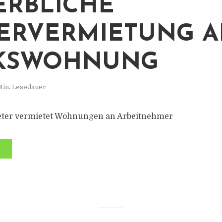
RBLICHE
ERVERMIETUNG A
KSWOHNUNG
Min. Lesedauer
eter vermietet Wohnungen an Arbeitnehmer