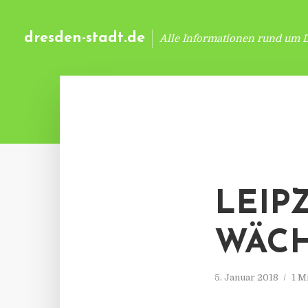
dresden-stadt.de
Alle Informationen rund um 
LEIP
WÄCH
5. Januar 2018
1 M