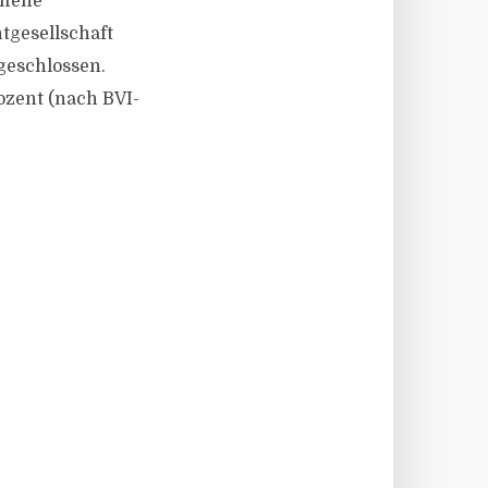
offene
gesellschaft
geschlossen.
ozent (nach BVI-