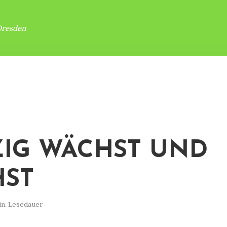
Dresden
ZIG WÄCHST UND
ST
in. Lesedauer