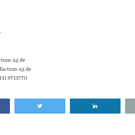
A
ctum-ag.de
factum-ag.de
6131 9713770