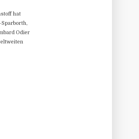
stoff hat
-Sparborth,
ombard Odier
weltweiten