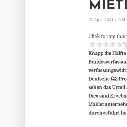
MIET
21. April 2021
2 Mi
Click to rate this 
[T
Knapp die Hälfte 
Bundesverfassun
verfassungswidrig
Deutsche (42 Pro
sehen das Urteil 
Dies sind Ergebn
Maklerunterneh
durchgeführt hat