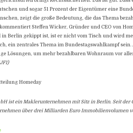
erichtsurteil bringt Rechtssicherheit. Das ist gut. Dass 
utschen und sogar 51 Prozent der Eigentümer eine Bun
schen, zeigt die große Bedeutung, die das Thema beza
kommentiert Steffen Wicker, Gründer und CEO von Hom
in Berlin gekippt ist, ist er nicht vom Tisch und wird m
h, ein zentrales Thema im Bundestagswahlkampf sein. A
uge Lösungen, um mehr bezahlbaren Wohnraum vor allem
JF1)
itteilung Homeday
 ist ein Maklerunternehmen mit Sitz in Berlin. Seit der
ernehmen über drei Milliarden Euro Immobilienvolumen ve
e