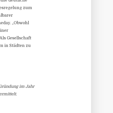
eine deutliche
desregelung zum
hlbarer
eday. „Obwohl
einer
ls Gesellschaft
 in Städten zu
 Gründung im Jahr
rmittelt.