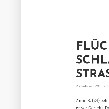
FLÜC
SCHL
STRA
25. Februar 2019
1
Amin S. (24) bek
er vor Gericht. D