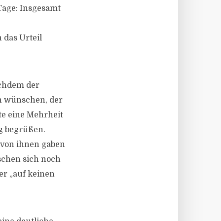
Tage: Insgesamt
 das Urteil
achdem der
n wünschen, der
te eine Mehrheit
g begrüßen.
t von ihnen gaben
schen sich noch
er „auf keinen