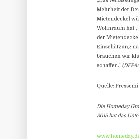
„Das Verfassungsg
Mehrheit der De
Mietendeckel wün
Wohnraum hat”, 
der Mietendeckel 
Einschätzung nac
brauchen wir kl
schaffen.”
(DFPA/
Quelle: Pressem
Die Homeday GmbH
2015 hat das Unt
www.homeday.d