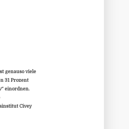
ast genauso viele
en 31 Prozent
iv“ einordnen.
e
nstitut Civey