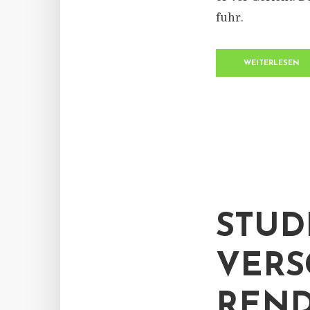
fuhr.
WEITERLESEN
STUD
VER
REND