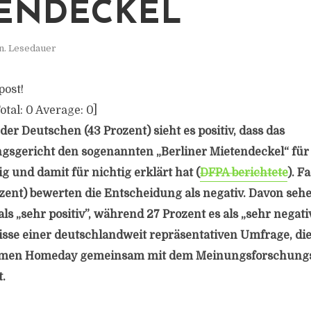
ENDECKEL
n. Lesedauer
post!
otal:
0
Average:
0
]
der Deutschen (43 Prozent) sieht es positiv, dass das
gsgericht den sogenannten „Berliner Mietendeckel“ für
 und damit für nichtig erklärt hat (
DFPA berichtete
). F
zent) bewerten die Entscheidung als negativ. Davon seh
als „sehr positiv”, während 27 Prozent es als „sehr negat
isse einer deutschlandweit repräsentativen Umfrage, di
men Homeday gemeinsam mit dem Meinungsforschungsi
.