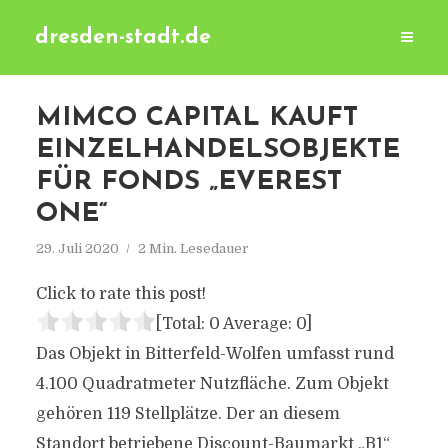
dresden-stadt.de
MIMCO CAPITAL KAUFT
EINZELHANDELSOBJEKTE
FÜR FONDS „EVEREST
ONE“
29. Juli 2020
2 Min. Lesedauer
Click to rate this post!
[Total:
0
Average:
0
]
Das Objekt in Bitterfeld-Wolfen umfasst rund
4.100 Quadratmeter Nutzfläche. Zum Objekt
gehören 119 Stellplätze. Der an diesem
Standort betriebene Discount-Baumarkt „B1“