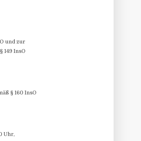
sO und zur
§ 149 InsO
mäß § 160 InsO
0 Uhr,