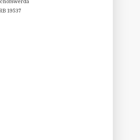
schofswerda
HRB 19537