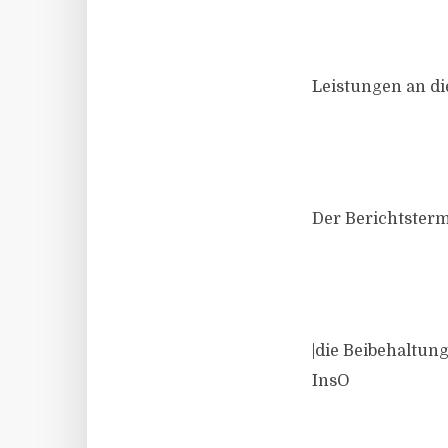
Leistungen an di
Der Berichtster
|die Beibehaltun
InsO