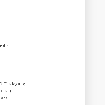
r die
sO, Festlegung
InsO),
ines