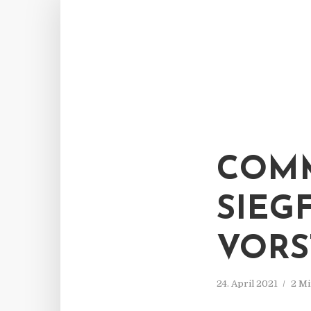
COMM
SIEG
VORS
24. April 2021
2 Mi