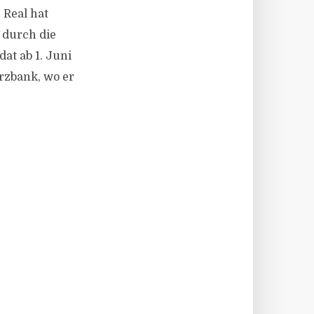
 Real hat
 durch die
at ab 1. Juni
zbank, wo er