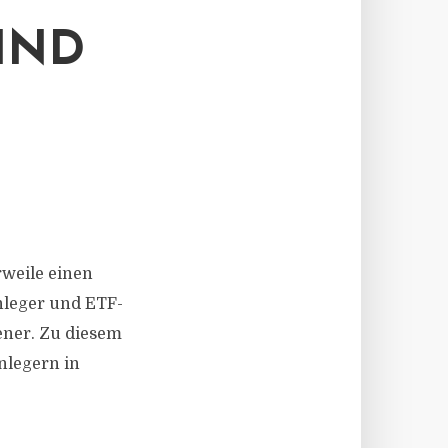
IND
rweile einen
Anleger und ETF-
fener. Zu diesem
nlegern in