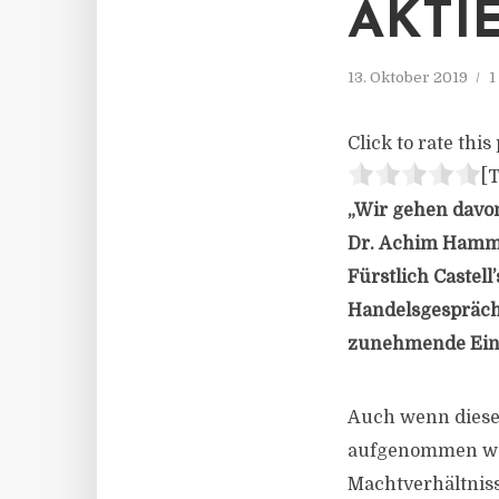
AKTI
13. Oktober 2019
1
Click to rate this 
[T
„Wir gehen davon
Dr.
Achim
Hamme
Fürstlich
Castell
Handelsgespräc
zunehmende
Ei
Auch wenn diese
aufgenommen wer
Machtverhältnis