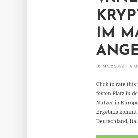
KRYP
IM M
ANG
16. März 2022
3 M
Click to rate thi
festen Platz in 
Nutzer in Europa
Ergebnis kommt 
Deutschland, Ital