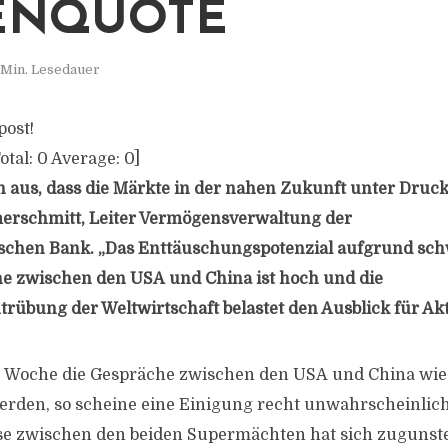
ENQUOTE
 Min. Lesedauer
post!
otal:
0
Average:
0
]
 aus, dass die Märkte in der nahen Zukunft unter Druck 
rschmitt
, Leiter Vermögensverwaltung der
’schen
Bank. „Das
Enttäuschungspotenzial
aufgrund sch
he zwischen den
USA
und China ist hoch und die
ntrübung
der Weltwirtschaft belastet den Ausblick für Akt
 Woche die Gespräche zwischen den USA und China wie
den, so scheine eine Einigung recht unwahrscheinlich
se zwischen den beiden Supermächten hat sich zugunst