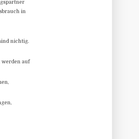
agspartner
sbrauch in
ind nichtig.
t werden auf
men,
ngen,