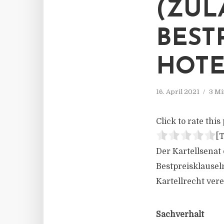
(ZUL
BEST
HOTE
16. April 2021
3 Mi
Click to rate this 
[T
Der Kartellsenat
Bestpreisklausel
Kartellrecht vere
Sachverhalt