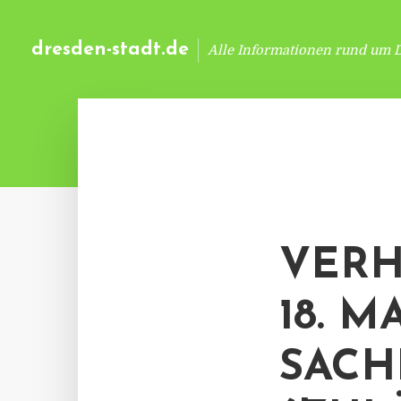
dresden-stadt.de
Alle Informationen rund um 
VER
18. M
SACH