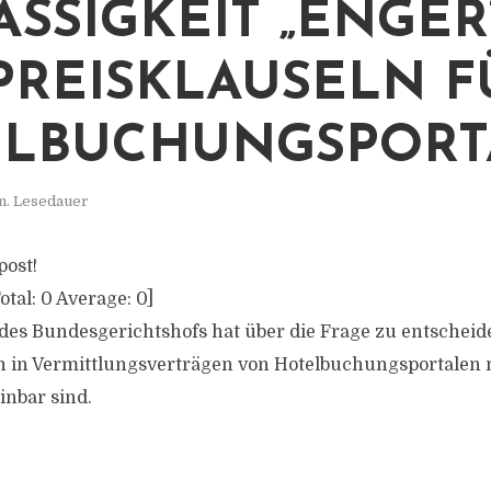
ÄSSIGKEIT „ENGER
PREISKLAUSELN F
LBUCHUNGSPORT
n. Lesedauer
post!
otal:
0
Average:
0
]
 des Bundesgerichtshofs hat über die Frage zu entscheid
n in Vermittlungsverträgen von Hotelbuchungsportalen
inbar sind.