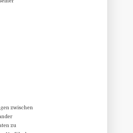
seiner
ungen zwischen
ander
aten zu