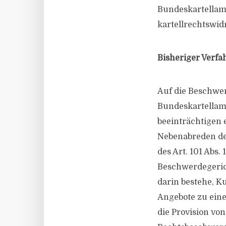
Bundeskartellamt
kartellrechtswid
Bisheriger Verfa
Auf die Beschwer
Bundeskartellam
beeinträchtigen 
Nebenabreden de
des Art. 101 Abs.
Beschwerdegerich
darin bestehe, K
Angebote zu eine
die Provision vo