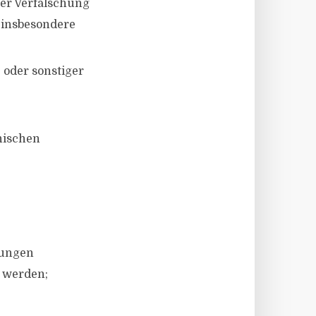
der Verfälschung
 insbesondere
 oder sonstiger
nischen
tungen
 werden;