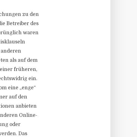
uchungen zu den
ie Betreiber des
prünglich waren
isklauseln
f anderen
ten als auf dem
 einer früheren,
chtswidrig ein.
om eine „enge“
mer auf den
tionen anbieten
anderen Online-
ung oder
 werden. Das