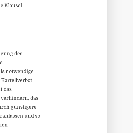
he Klausel
ügung des
s
als notwendige
Kartellverbot
nt das
u verhindern, das
urch günstigere
eranlassen und so
enen