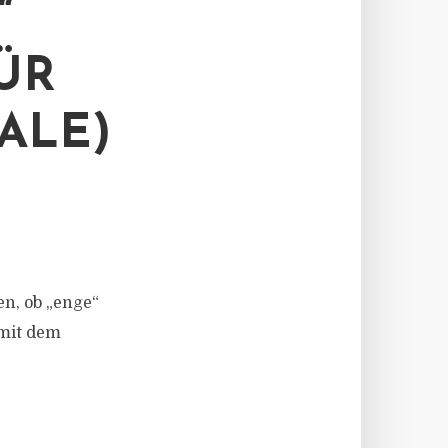
“
ÜR
ALE)
en, ob „enge“
 mit dem