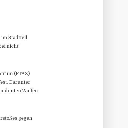
im Stadtteil
ei nicht
entrum (PTAZ)
est. Darunter
lagnahmten Waffen
erstoßes gegen