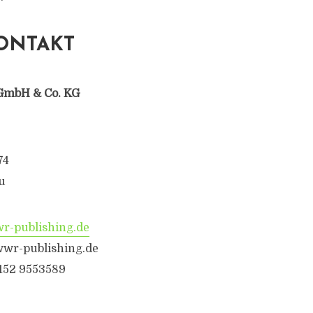
ONTAKT
GmbH & Co. KG
74
u
-publishing.de
wr-publishing.de
6152 9553589