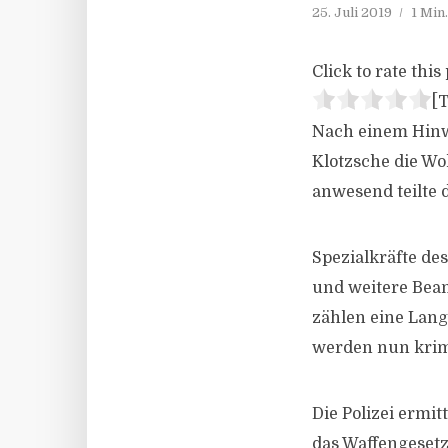
25. Juli 2019
1 Min
Click to rate this 
[T
Nach einem Hinw
Klotzsche die W
anwesend teilte 
Spezialkräfte d
und weitere Beam
zählen eine Lang
werden nun krim
Die Polizei ermi
das Waffengesetz