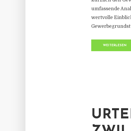
kürzlich den Gew
umfassende Analy
wertvolle Einbli
Gewerbegrundstüc
WEITERLESEN
URTE