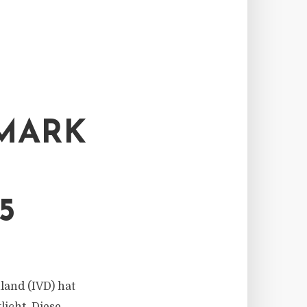
MARK
5
land (IVD) hat