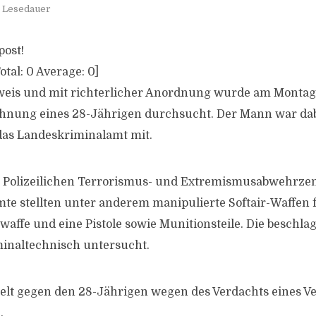
. Lesedauer
post!
otal:
0
Average:
0
]
eis und mit richterlicher Anordnung wurde am Montag 
ohnung eines 28-Jährigen durchsucht. Der Mann war dab
das Landeskriminalamt mit.
es Polizeilichen Terrorismus- und Extremismusabwehrz
te stellten unter anderem manipulierte Softair-Waffen f
waffe und eine Pistole sowie Munitionsteile. Die besch
inaltechnisch untersucht.
ttelt gegen den 28-Jährigen wegen des Verdachts eines V
.