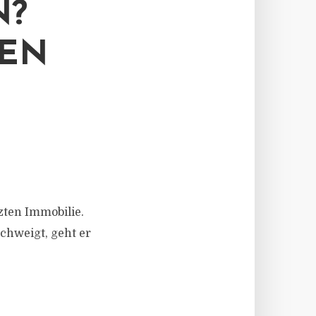
N?
TEN
zten Immobilie.
chweigt, geht er