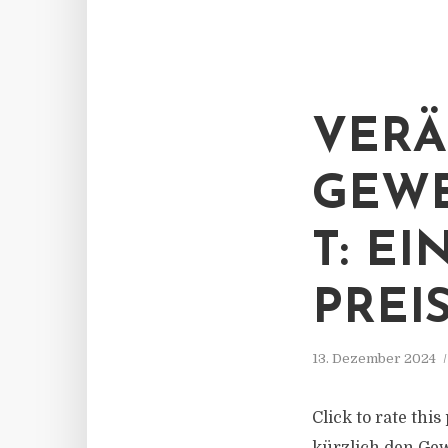
VER
GEWE
T: E
PREI
13. Dezember 2024
Click to rate thi