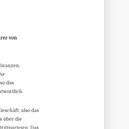
hrer von
Finanzen,
che
so das
twortlich.
Geschäft, also das
s über die
rittparteien. Das