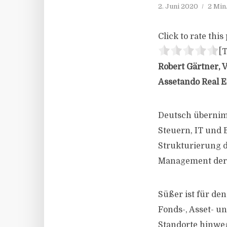
2. Juni 2020
2 Min
Click to rate this 
[T
Robert Gärtner, V
Assetando Real E
Deutsch übernim
Steuern, IT und 
Strukturierung d
Management der 
Süßer ist für den
Fonds-, Asset- u
Standorte hinweg.