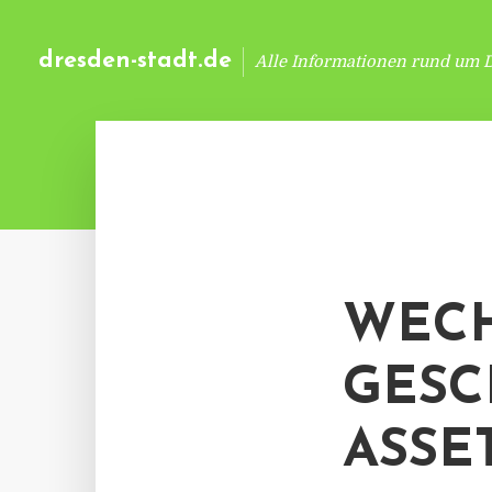
dresden-stadt.de
Alle Informationen rund um 
WECH
GESC
ASSE