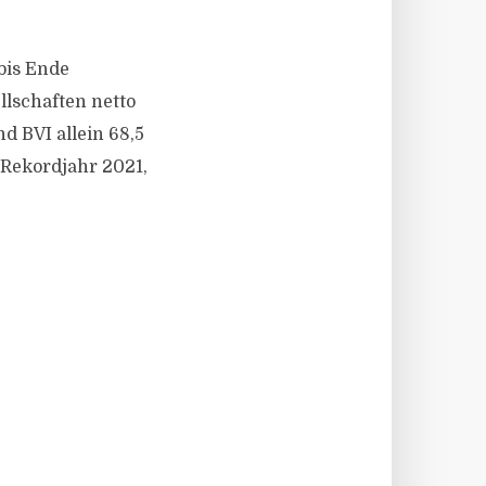
 bis Ende
llschaften netto
d BVI allein 68,5
 Rekordjahr 2021,