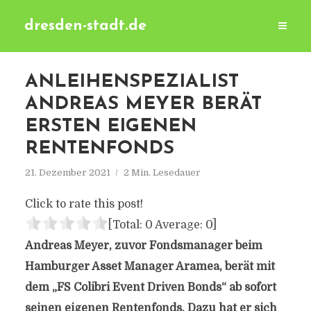
dresden-stadt.de
ANLEIHENSPEZIALIST
ANDREAS MEYER BERÄT
ERSTEN EIGENEN
RENTENFONDS
21. Dezember 2021
2 Min. Lesedauer
Click to rate this post!
[Total:
0
Average:
0
]
Andreas Meyer, zuvor Fondsmanager beim
Hamburger Asset Manager Aramea, berät mit
dem „FS Colibri Event Driven Bonds“ ab sofort
seinen eigenen Rentenfonds. Dazu hat er sich