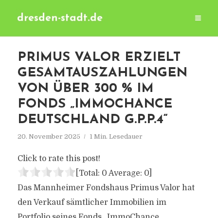
dresden-stadt.de
PRIMUS VALOR ERZIELT
GESAMTAUSZAHLUNGEN
VON ÜBER 300 % IM
FONDS „IMMOCHANCE
DEUTSCHLAND G.P.P.4“
20. November 2025
1 Min. Lesedauer
Click to rate this post!
[Total:
0
Average:
0
]
Das Mannheimer Fondshaus Primus Valor hat
den Verkauf sämtlicher Immobilien im
Portfolio seines Fonds „ImmoChance