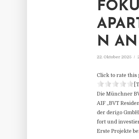
FOKU
APAR
N AN
22. Oktober 2025
Click to rate this 
[T
Die Münchner BV
AIF „BVT Residen
der derigo GmbH 
fort und investi
Erste Projekte be