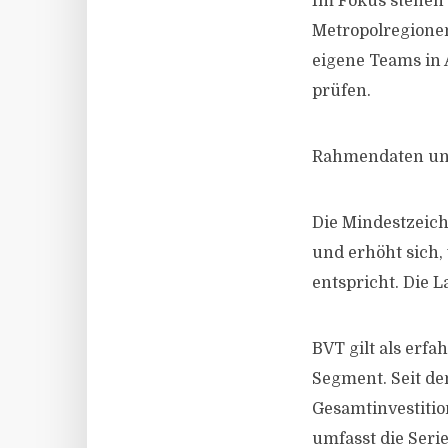
Im Fokus stehen 
Metropolregionen
eigene Teams in 
prüfen.
Rahmendaten und
Die Mindestzeic
und erhöht sich,
entspricht. Die L
BVT gilt als erf
Segment. Seit de
Gesamtinvestitio
umfasst die Seri