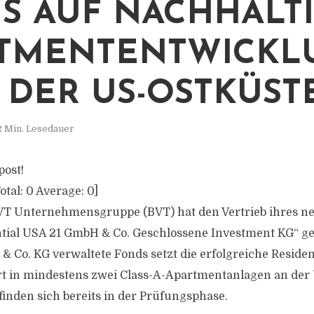
S AUF NACHHALT
TMENTENTWICKL
 DER US-OSTKÜST
2 Min. Lesedauer
post!
otal:
0
Average:
0
]
T Unternehmensgruppe (BVT) hat den Vertrieb ihres n
tial USA 21 GmbH & Co. Geschlossene Investment KG“ ges
& Co. KG verwaltete Fonds setzt die erfolgreiche Reside
ert in mindestens zwei Class-A-Apartmentanlagen an der
finden sich bereits in der Prüfungsphase.