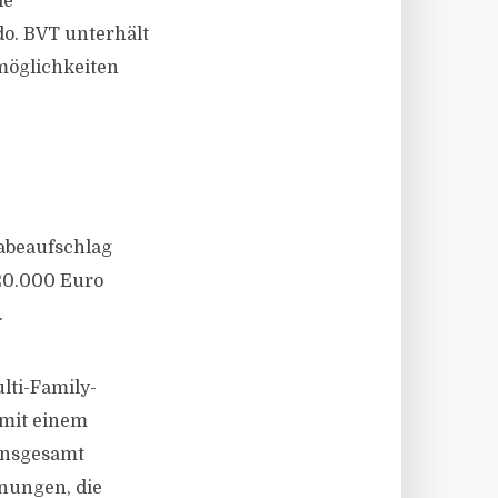
ie
do. BVT unterhält
smöglichkeiten
abeaufschlag
20.000 Euro
.
lti-Family-
 mit einem
 Insgesamt
nungen, die