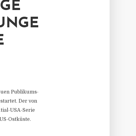
IGE
UNGE
E
euen Publikums-
tartet. Der von
ntial-USA-Serie
 US-Ostküste.