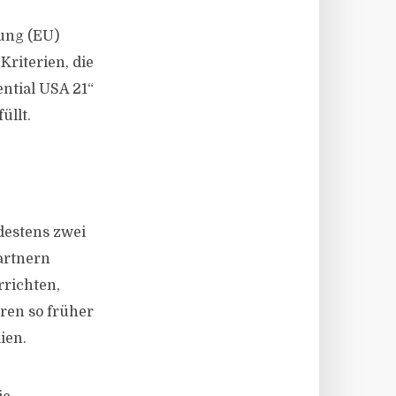
ung (EU)
Kriterien, die
ential USA 21“
üllt.
destens zwei
artnern
richten,
eren so früher
ien.