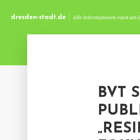
dresden-stadt.de
Alle Informationen rund um 
BVT 
PUBL
„RESI