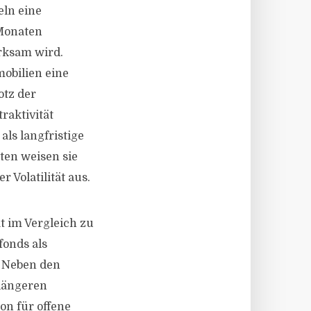
eln eine
 Monaten
rksam wird.
mobilien eine
otz der
raktivität
ls langfristige
ten weisen sie
 Volatilität aus.
t im Vergleich zu
fonds als
. Neben den
 längeren
ion für offene