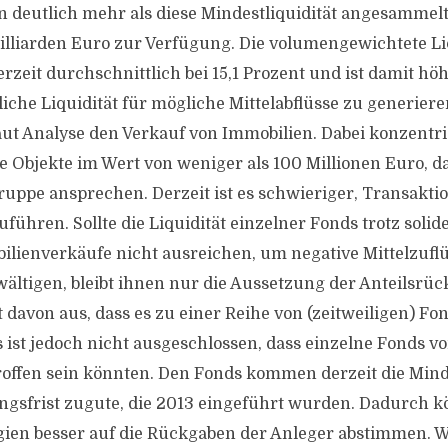
n deutlich mehr als diese Mindestliquidität angesammelt
illiarden Euro zur Verfügung. Die volumengewichtete Li
erzeit durchschnittlich bei 15,1 Prozent und ist damit hö
iche Liquidität für mögliche Mittelabflüsse zu generier
t Analyse den Verkauf von Immobilien. Dabei konzentrie
e Objekte im Wert von weniger als 100 Millionen Euro, da
uppe ansprechen. Derzeit ist es schwieriger, Transakti
ühren. Sollte die Liquidität einzelner Fonds trotz solid
lienverkäufe nicht ausreichen, um negative Mittelzuflü
ältigen, bleibt ihnen nur die Aussetzung der Anteilsrü
t davon aus, dass es zu einer Reihe von (zeitweiligen) F
ist jedoch nicht ausgeschlossen, dass einzelne Fonds v
ffen sein könnten. Den Fonds kommen derzeit die Mind
gsfrist zugute, die 2013 eingeführt wurden. Dadurch k
egien besser auf die Rückgaben der Anleger abstimmen. 