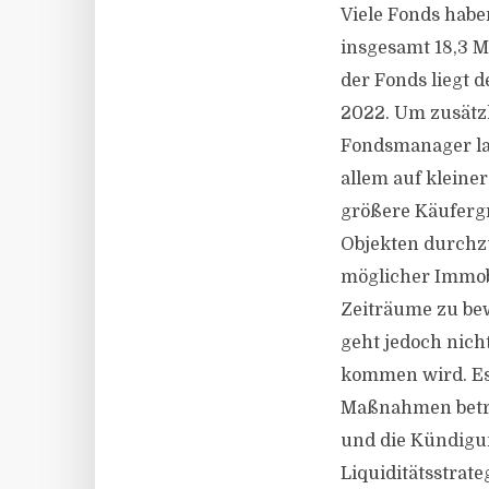
Viele Fonds habe
insgesamt 18,3 M
der Fonds liegt d
2022. Um zusätzl
Fondsmanager lau
allem auf kleiner
größere Käufergr
Objekten durchzuf
möglicher Immobi
Zeiträume zu bew
geht jedoch nich
kommen wird. Es 
Maßnahmen betro
und die Kündigun
Liquiditätsstrat