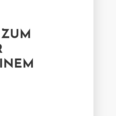
 ZUM
R
EINEM