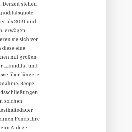
. Derzeit stehen
quiditätsquote
her als 2021 und
en, erwägen
ren sie sich vor
 diese eine
onen mit großen
er Liquidität und
sse über längere
cknahme. Scope
ondsschließungen
on solchen
esthaltedauer
önnen Fonds ihre
Wenn Anleger