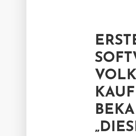
ERST
SOFT
VOLK
KAUF
BEK
„DIE