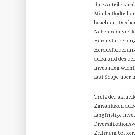
ihre Anteile zur
Mindesthaltedau
beachten. Das be
Neben reduzierte
Herausforderung 
Herausforderunge
aufgrund des der
Investition wicht
laut Scope über l
Trotz der aktuel
Zinsanlagen aufg
langfristige Inve
Diversifikationsv
Zeitraum bei geri