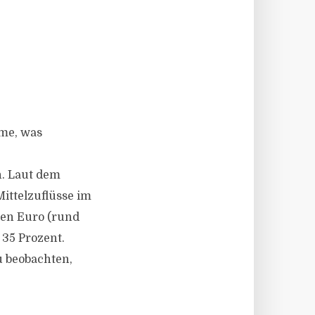
öme, was
n. Laut dem
ittelzuflüsse im
den Euro (rund
 35 Prozent.
u beobachten,