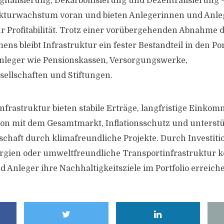
igitalisierung, Dekarbonisierung und Dezentralisierung –
rukturwachstum voran und bieten Anlegerinnen und Anle
r Profitabilität. Trotz einer vorübergehenden Abnahme 
ens bleibt Infrastruktur ein fester Bestandteil in den Por
 Anleger wie Pensionskassen, Versorgungswerke,
ellschaften und Stiftungen.
Infrastruktur bieten stabile Erträge, langfristige Einko
ion mit dem Gesamtmarkt, Inflationsschutz und unterst
schaft durch klimafreundliche Projekte. Durch Investiti
rgien oder umweltfreundliche Transportinfrastruktur 
 Anleger ihre Nachhaltigkeitsziele im Portfolio erreich