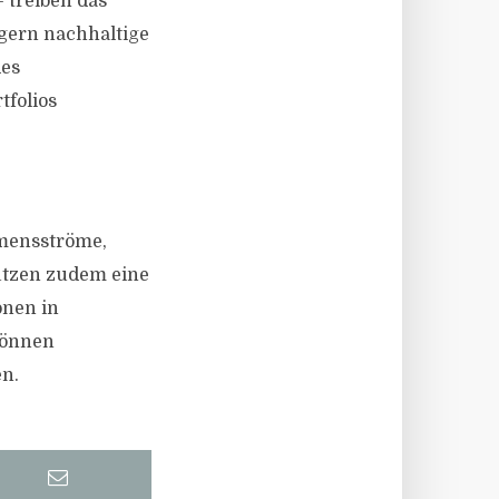
 treiben das
gern nachhaltige
des
tfolios
mmensströme,
ützen zudem eine
onen in
können
en.