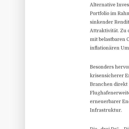
Alternative Inve
Portfolio im Rahm
sinkender Rendi
Attraktivität. Z
mit belastbaren 
inflationären Umf
Besonders hervor
krisensicherer Er
Branchen direkt 
Flughafenerweit
erneuerbarer Ene
Infrastruktur.