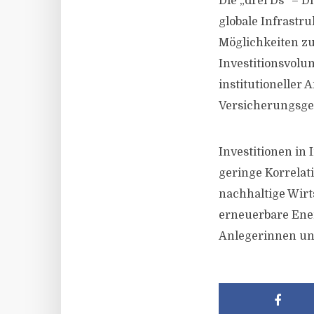
Die „drei Ds“ – D
globale Infrast
Möglichkeiten zu
Investitionsvolum
institutioneller
Versicherungsges
Investitionen in 
geringe Korrelat
nachhaltige Wirt
erneuerbare Ene
Anlegerinnen und