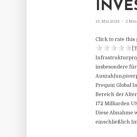
INVE
13. Mai 2024
2 Min
Click to rate this 
[T
Infrastrukturpro
insbesondere für 
Auszahlungsverp
Prequin Global I
Bereich der Alte
172 Milliarden U
Diese Abnahme wa
einschließlich Im