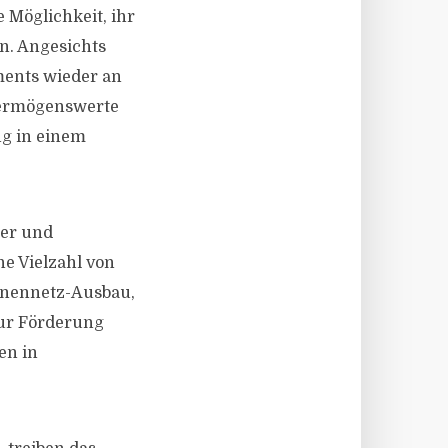
 Möglichkeit, ihr
en. Angesichts
ments wieder an
 Vermögenswerte
ng in einem
ger und
ne Vielzahl von
enennetz-Ausbau,
zur Förderung
en in