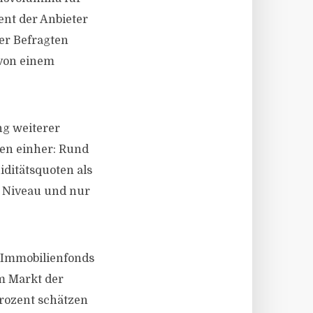
ent der Anbieter
der Befragten
 von einem
ng weiterer
ten einher: Rund
ditätsquoten als
n Niveau und nur
e Immobilienfonds
im Markt der
Prozent schätzen