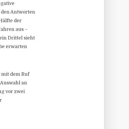
egative
t den Antworten
Hälfte der
ahren aus –
in Drittel sieht
ebe erwarten
d mit dem Ruf
e Auswahl an
ng vor zwei
r