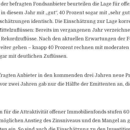
der befragten Fondsanbieter beurteilen die Lage für off
in diesem Jahr mit „gut“, 40 Prozent sogar mit „sehr gut
nschätzungen identisch. Die Einschätzung zur Lage korr
ittelzuflüssen: Bereits im vergangenen Jahr verzeichne
 Rekordzuflüsse. Nach den aktuellen Erwartungen der F
weiter gehen – knapp 40 Prozent rechnen mit moderaten
ogar mit deutlichen Zuflüssen.
efragten Anbieter in den kommenden drei Jahren neue Pr
or zwei Jahren gab nur die Hälfte der Emittenten an, di
n für die Attraktivität offener Immobilienfonds stufen 6
möglichen Anstieg des Zinsniveaus und den Mangel an 
kten ein. So sind auch die Einschätzung zu den Investiti