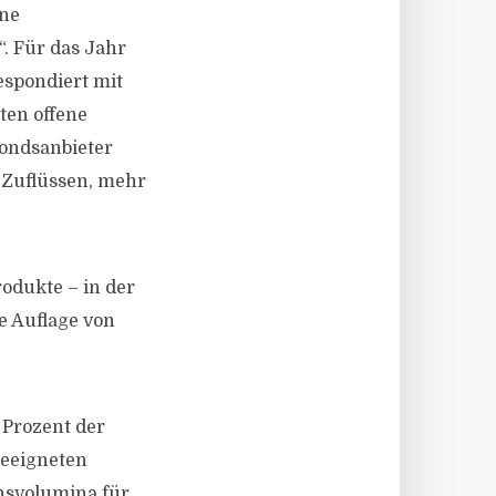
ene
“. Für das Jahr
espondiert mit
ten offene
ondsanbieter
 Zuflüssen, mehr
odukte – in der
e Auflage von
0 Prozent der
geeigneten
onsvolumina für