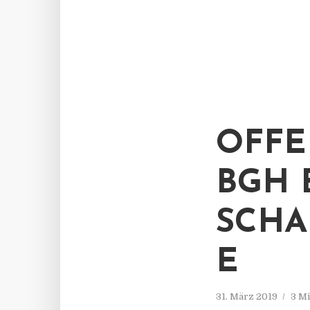
OFFE
BGH 
SCHA
E
31. März 2019
3 Mi