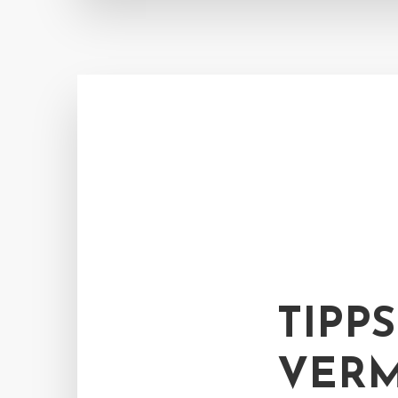
TIPP
VERM