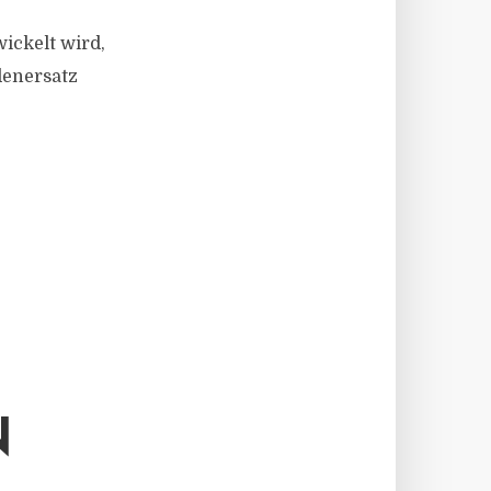
ickelt wird,
denersatz
N