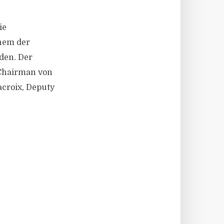
ie
inem der
den. Der
 Chairman von
croix, Deputy