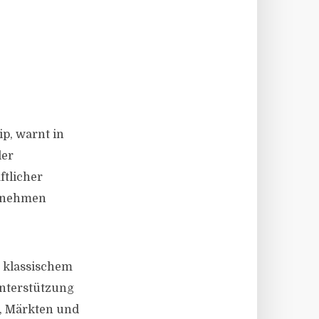
p, warnt in
ler
ftlicher
ernehmen
 klassischem
Unterstützung
l, Märkten und