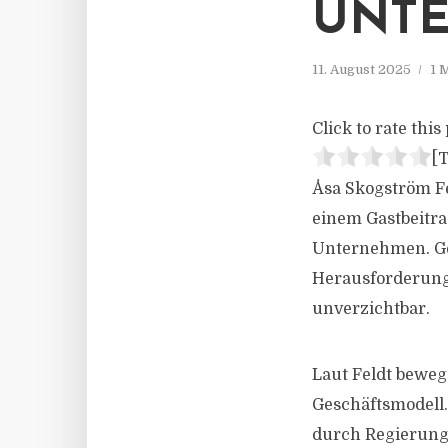
UNTE
11. August 2025
1 
Click to rate this 
[T
Åsa Skogström Fe
einem Gastbeitra
Unternehmen. Ger
Herausforderunge
unverzichtbar.
Laut Feldt bewe
Geschäftsmodell.
durch Regierunge