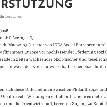
RSTÜTZUNG
Min. Lesedauer
post!
otal:
0
Average:
0
]
ldt, Managing Director von IKEA Social Entrepreneurshi
g für Impact Europe vor nachlassender Förderung sozia
ade in Zeiten wachsender ökologischer und gesellscha
n – etwa in der Kreislaufwirtschaft – seien Sozialunt
gen sich diese Unternehmen zwischen Philanthropie und
 Um ihre volle Wirkung zu entfalten, brauche es mehr 
n und die Privatwirtschaft, besseren Zugang zu Kapita