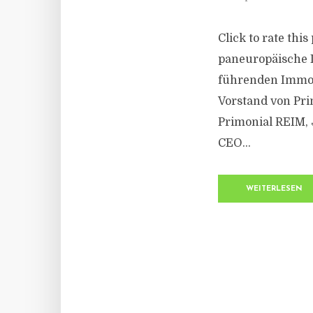
Click to rate thi
paneuropäische I
führenden Immob
Vorstand von Pr
Primonial REIM, 
CEO...
WEITERLESEN