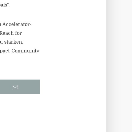
ls“.
n Accelerator-
Reach for
 stärken.
Impact-Community