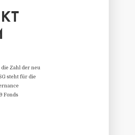
RKT
M
t die Zahl der neu
G steht für die
vernance
9 Fonds