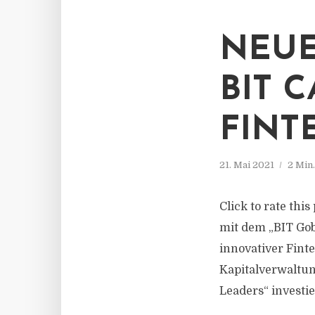
NEUE
BIT 
FINT
21. Mai 2021
2 Min
Click to rate this
mit dem „BIT Gob
innovativer Fint
Kapitalverwaltun
Leaders“ investi