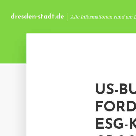
dresden-stadt.de
Alle Informationen rund um 
US-B
FORD
ESG-