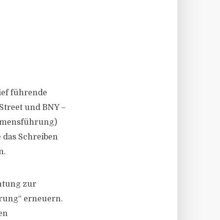
ief führende
 Street und BNY –
ehmensführung)
 das Schreiben
n.
htung zur
ierung“ erneuern.
en