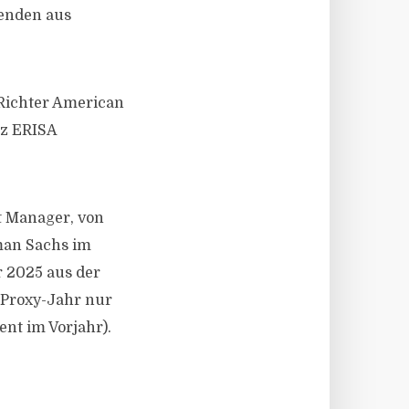
enden aus
-Richter American
tz ERISA
et Manager, von
man Sachs im
r 2025 aus der
 Proxy-Jahr nur
ent im Vorjahr).