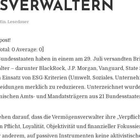
SVERWALTERN
Min. Lesedauer
post!
otal:
0
Average:
0
]
undesstaaten haben in einem am 29. Juli versandten Br
er – darunter BlackRock, J.P. Morgan, Vanguard, State
n Einsatz von ESG-Kriterien (Umwelt, Soziales, Untern
heidungen merklich zu reduzieren. Unterzeichnet wurde
anischen Amts- und Mandatsträgern aus 21 Bundesstaate
ehen darauf, dass die Vermögensverwalter ihre „Verpflic
Pflicht, Loyalität, Objektivität und finanzieller Fokuss
r anderem, auf passiven Instrumenten keine aktivistisch