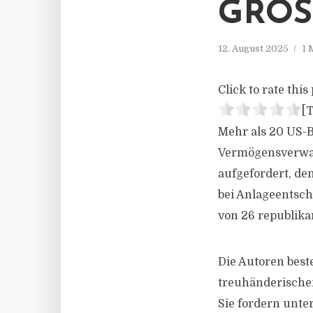
GROS
12. August 2025
1 
Click to rate this 
[T
Mehr als 20 US-B
Vermögensverwalt
aufgefordert, de
bei Anlageentsc
von 26 republik
Die Autoren best
treuhänderischen 
Sie fordern unte