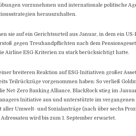
bungen vorzunehmen und internationale politische Ag
tionsstrategien herauszuhalten.
sen sie auf ein Gerichtsurteil aus Januar, in dem ein US
erstoß gegen Treuhandpflichten nach dem Pensionsgese
 die Airline ESG-Kriterien zu stark berücksichtigt hatte.
l einer breiteren Reaktion auf ESG-Initiativen großer Ass
reits Teilrückzüge vorgenommen haben: So verließ Gold
e Net-Zero Banking Alliance, BlackRock stieg im Janua
anagers Initiative aus und unterstützte im vergangenen
t aller Umwelt- und Sozialanträge (nach über sechs Proz
 Adressaten wird bis zum 1. September erwartet.