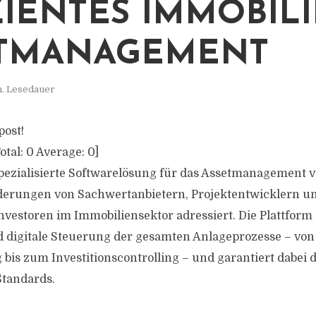
ZIENTES IMMOBILI
ETMANAGEMENT
n. Lesedauer
post!
otal:
0
Average:
0
]
spezialisierte Softwarelösung für das Assetmanagement vo
rderungen von Sachwertanbietern, Projektentwicklern u
Investoren im Immobiliensektor adressiert. Die Plattform
d digitale Steuerung der gesamten Anlageprozesse – von
bis zum Investitionscontrolling – und garantiert dabei 
Standards.