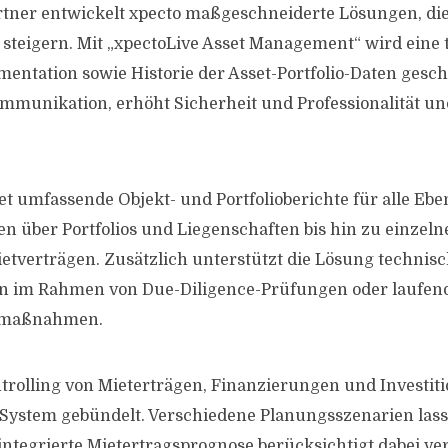
tner entwickelt xpecto maßgeschneiderte Lösungen, die
 steigern. Mit „xpectoLive Asset Management“ wird eine
entation sowie Historie der Asset-Portfolio-Daten gesch
ommunikation, erhöht Sicherheit und Professionalität un
tet umfassende Objekt- und Portfolioberichte für alle Eb
en über Portfolios und Liegenschaften bis hin zu einzeln
etverträgen. Zusätzlich unterstützt die Lösung technis
n im Rahmen von Due-Diligence-Prüfungen oder laufen
smaßnahmen.
rolling von Mieterträgen, Finanzierungen und Investit
System gebündelt. Verschiedene Planungsszenarien lass
 integrierte Mietertragsprognose berücksichtigt dabei ve