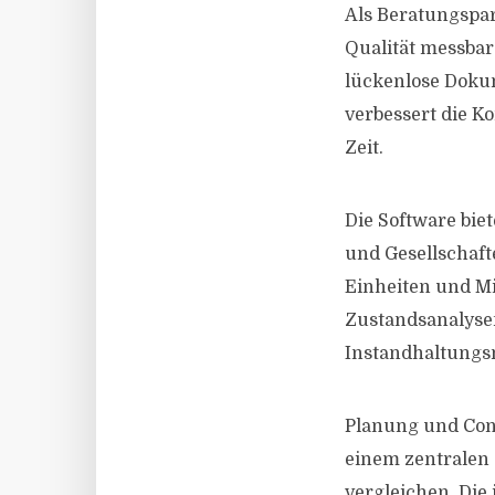
Als Beratungspar
Qualität messbar
lückenlose Dokum
verbessert die K
Zeit.
Die Software bie
und Gesellschaft
Einheiten und Mi
Zustandsanalyse
Instandhaltung
Planung und Cont
einem zentralen 
vergleichen. Die