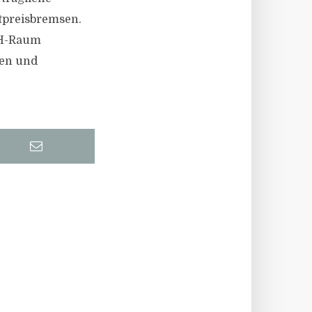
tpreisbremsen.
CH-Raum
sen und