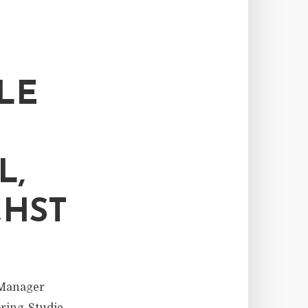
LE
L,
CHST
t Manager