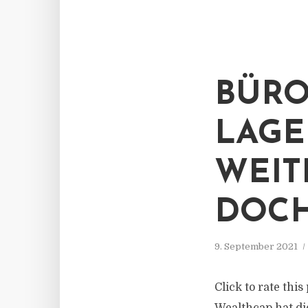
BÜRO
LAGE
WEIT
DOCH
9. September 2021
Click to rate thi