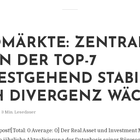
MÄRKTE: ZENTRA
N DER TOP-7
ESTGEHEND STABI
 DIVERGENZ WÄ
3 Min. Lesedauer
s post![Total: 0 Average: 0] Der Real Asset und Investmen