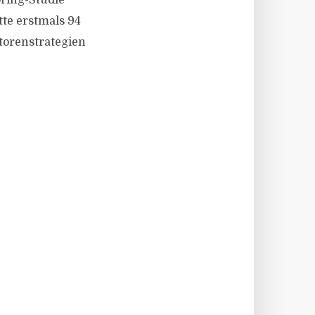
oring-Studie
te erstmals 94
torenstrategien