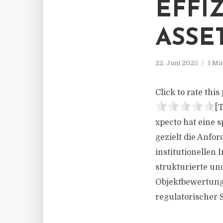
EFFI
ASS
22. Juni 2025
1 Mi
Click to rate this 
[T
xpecto hat eine 
gezielt die Anfo
institutionellen 
strukturierte un
Objektbewertung 
regulatorischer 