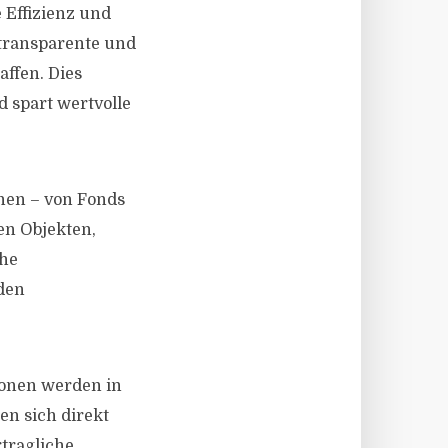
 Effizienz und
 transparente und
affen. Dies
d spart wertvolle
enen – von Fonds
en Objekten,
che
den
ionen werden in
en sich direkt
rtragliche